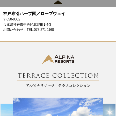
c
a
e
gr
神戸布引ハーブ園／ロープウェイ
b
a
〒650-0002
o
m
兵庫県神戸市中央区北野町1-4-3
お問い合わせ：TEL:078-271-1160
o
k