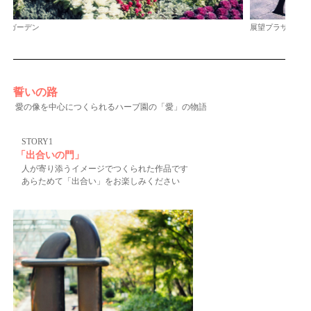
展望プラザ
家庭
誓いの路
愛の像を中心につくられるハーブ園の「愛」の物語
STORY1
「出合いの門」
人が寄り添うイメージでつくられた作品です
あらためて「出合い」をお楽しみください