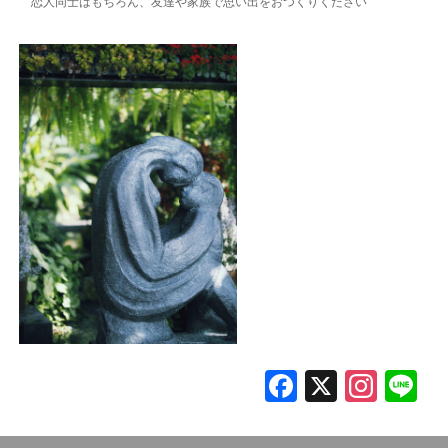
恋人同士はもちろん、友達や家族で思い出をおつくりください
F
X
In
L
a
st