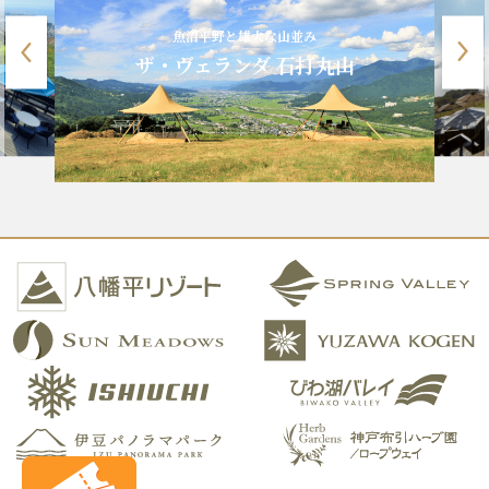
魚沼平野と雄大な山並み
ザ・ヴェランダ 石打丸山