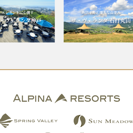
レガントに心潤す
魚沼平野と雄大な山並み
ヴェランダ神戸
ザ・ヴェランダ 石打丸山