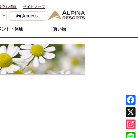
役立ち情報
サイトマップ
ベント・体験
買い物
F
a
X
c
I