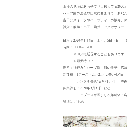
山桜の見頃にあわせて『山桜カフェ2020
ハーブ園の景色や自然に囲まれて、あな
当日はスイーツやハーブティーの販売、
雑貨・服飾・木工・陶芸・アクセサリー
日程：2020年4月4日（土）、5日（日）、
時間：11:00～16:00
※30分程延長することもあります
※雨天時中止
場所：神戸布引ハーブ園 風の丘芝生広
参加費：1ブース（2m×2m）2,000円／日
レンタル長机1台600円／日 ※白いテ
募集締切：2020年3月31日（火）
※ブースが埋まり次第締切・各日
詳細は
こちら