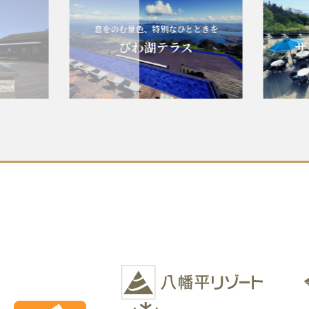
息をのむ景色、特別なひとときを
エ
びわ湖テラス
ザ・