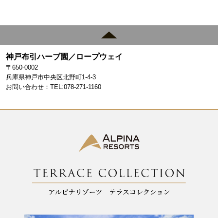
ce
st
n
bo
ag
ok
ra
m
神戸布引ハーブ園／ロープウェイ
〒650-0002
兵庫県神戸市中央区北野町1-4-3
お問い合わせ：TEL:078-271-1160