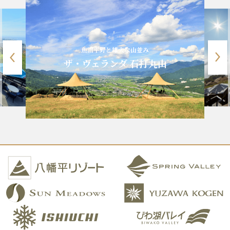
魚沼平野と雄大な山並み
ザ・ヴェランダ 石打丸山