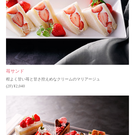
苺サンド
程よく甘い苺と甘さ控えめなクリームのマリアージュ
(2F) ¥2,040