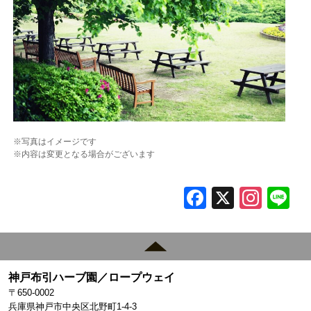
※写真はイメージです
※内容は変更となる場合がございます
F
X
In
L
a
st
c
a
e
gr
神戸布引ハーブ園／ロープウェイ
b
a
〒650-0002
o
m
兵庫県神戸市中央区北野町1-4-3