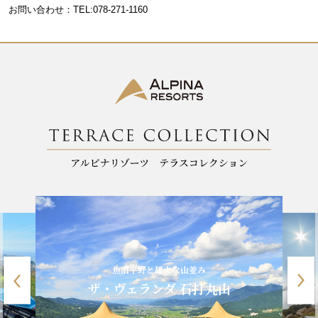
お問い合わせ：TEL:078-271-1160
o
k
魚沼平野と雄大な山並み
ザ・ヴェランダ 石打丸山