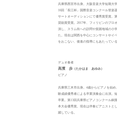
兵庫県西宮市出身。大阪音楽大学短期大
16回「長江杯」国際音楽コンクール管楽器
サートオーディションにて優秀賞受賞。第
奨励賞受賞。2017年、フィリピンのプ
演し、スラム街への訪問や貧困地域の小
た。現在は関西を中心にコンサートやイ
をおこない、後進の指導にもあたってい
デュオ奏者
高濱 歩
（たかはま あゆみ）
ピアノ
兵庫県三木市出身。4歳からピアノを始め
験成績優秀者による卒業演奏会に出演。
卒業。
第13回兵庫県ピアノコンクール銅賞
本大会優秀賞。
現在は伴奏ピアニストと
躍している。