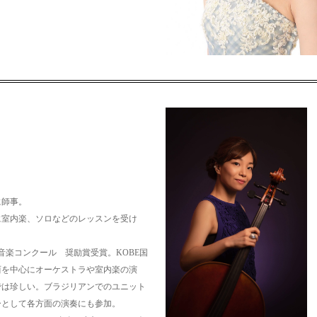
。
に師事。
に室内楽、ソロなどのレッスンを受け
音楽コンクール 奨励賞受賞。
KOBE国
西を中心にオーケストラや室内楽の演
では珍しい。
ブラジリアンでのユニット
ーとして各方面の演奏にも参加。