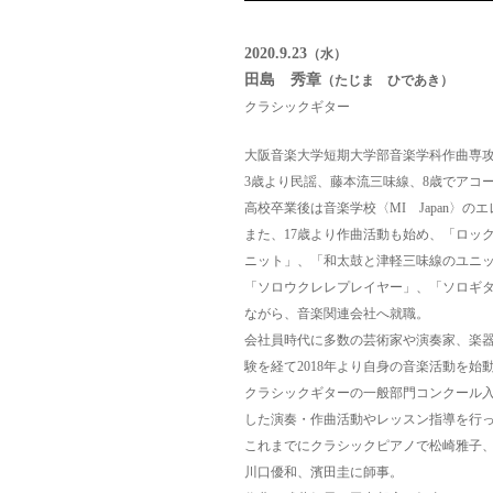
2020.9.23
（水）
田島 秀章
（たじま ひであき）
クラシックギター
大阪音楽大学短期大学部音楽学科作曲専
3歳より民謡、藤本流三味線、8歳でアコ
高校卒業後は音楽学校〈MI Japan〉の
また、17歳より作曲活動も始め、「ロッ
ニット」、「和太鼓と津軽三味線のユニ
「ソロウクレレプレイヤー」、「ソロギ
ながら、音楽関連会社へ就職。
会社員時代に多数の芸術家や演奏家、楽
験を経て2018年より自身の音楽活動を始
クラシックギターの一般部門コンクール
した演奏・作曲活動やレッスン指導を行
これまでにクラシックピアノで松崎雅子
川口優和、濱田圭に師事。