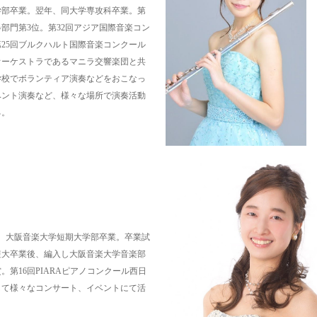
学部卒業。翌年、同大学専攻科卒業。第
部門第3位。第32回アジア国際音楽コン
25回ブルクハルト国際音楽コンクール
ロオーケストラであるマニラ交響楽団と共
学校でボランティア演奏などをおこなっ
ベント演奏など、様々な場所で演奏活動
る。
、大阪音楽大学短期大学部卒業。卒業試
短大卒業後、編入し大阪音楽大学音楽部
。第16回PIARAピアノコンクール西日
して様々なコンサート、イベントにて活