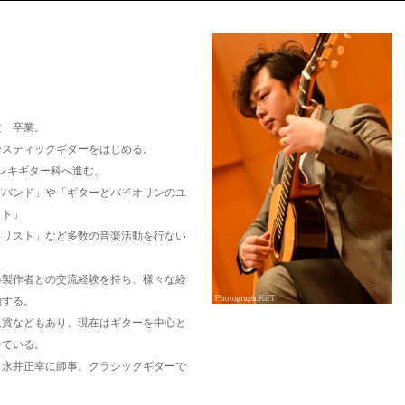
攻 卒業。
ースティックギターをはじめる。
エレキギター科へ進む。
クバンド」や「ギターとバイオリンのユ
ット」
タリスト」など多数の音楽活動を行ない
器製作者との交流経験を持ち、様々な経
動する。
入賞などもあり、現在はギターを中心と
っている。
、永井正幸に師事。クラシックギターで