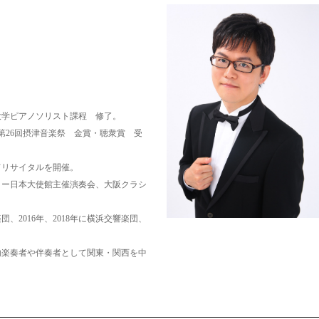
大学ピアノソリスト課程 修了。
第26回摂津音楽祭 金賞・聴衆賞 受
てリサイタルを開催。
リー日本大使館主催演奏会、大阪クラシ
団、2016年、2018年に横浜交響楽団、
。
内楽奏者や伴奏者として関東・関西を中