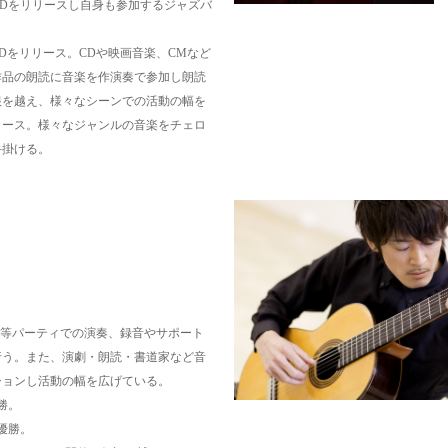
trio でCDをリリースし自身も参加するジャズバ
CDをリリース。
CDや映画音楽、CMなど
作品の朗読に音楽を作演奏で参加し朗読
根を越え、様々なシーンでの活動の幅を
リース。
様々なジャンルの音楽をチェロ
手掛ける。
、結婚式等パーティでの演奏、録音やサポート
行う。また、演劇・朗読・書道家など音
ションし活動の幅を広げている。
勝。
ル優勝。