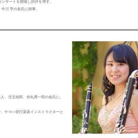
ソロコンサートを開催し好評を博す。
、中川 亨の各氏に師事。
豊人、児玉知郎、持丸秀一郎の各氏に。
で、ヤマハ管打楽器インストラクターと