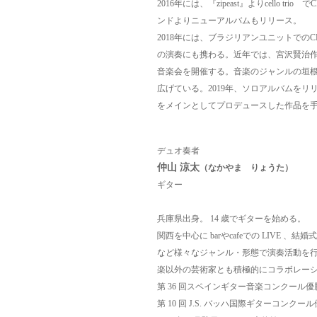
2016年には、『zipeast』よりcello 
ンドよりニューアルバムもリリース。
2018年には、ブラジリアンユニットでの
の演奏にも携わる。
近年では、宮沢賢治
音楽会を開催する。
音楽のジャンルの垣
広げている。
2019年、ソロアルバムをリ
をメインとしてプロデュースした作品を
デュオ奏者
仲山 涼太
（なかやま りょうた）
ギター
兵庫県出身。 14 歳でギターを始める。
関西を中心に barやcafeでの LIVE 
など様々な
ジャンル・形態で演奏活動を
楽以外の芸術家とも積
極的にコラボレー
第 36 回スペインギター音楽コンクール優
第 10 回 J.S. バッハ国際ギターコンクー