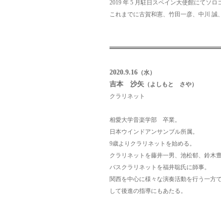
2019 年 5 月駐日スペイン大使館にて
これまでに古賀和憲、竹田一彦、中川 誠
2020.9.16
（水）
吉本 沙矢
（よしもと さや）
クラリネット
相愛大学音楽学部 卒業。
日本ウインドアンサンブル所属。
9歳よりクラリネットを始める。
クラリネットを藤井一男、池松郁、鈴木
バスクラリネットを福井聡氏に師事。
関西を中心に様々な演奏活動を行う一方
して後進の指導にもあたる。