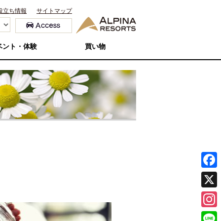
役立ち情報
サイトマップ
ベント・体験
買い物
F
a
X
c
I