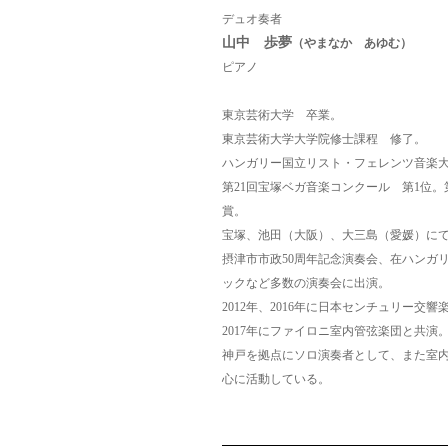
デュオ奏者
山中 歩夢
（やまなか あゆむ）
ピアノ
東京芸術大学 卒業。
東京芸術大学大学院修士課程 修了。
ハンガリー国立リスト・フェレンツ音楽
第21回宝塚ベガ音楽コンクール 第1位。
賞。
宝塚、池田（大阪）、大三島（愛媛）に
摂津市市政50周年記念演奏会、在ハンガ
ック
など多数の演奏会に出演。
2012年、2016年に日本センチュリー交響楽
2017年にファイロニ室内管弦楽団と共演
神戸を拠点にソロ演奏者として、また室
心に活動している。