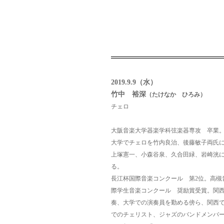
2019.9.9（水）
竹中 裕深
（たけなか ひろみ）
チェロ
大阪音楽大学器楽学科弦楽器専攻 卒業
大学でチェロを竹内良治、後藤敏子両氏
上塚憲一、小森谷泉、久合田緑、岩崎洸
る。
長江杯国際音楽コンクール 第2位。
高槻
際学生音楽コンクール 奨励賞受賞。
関
奏、大学での演奏員を勤める傍ら、関西
でのチェリスト、ジャズのバンドメンバ