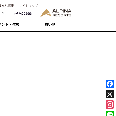
役立ち情報
サイトマップ
ベント・体験
買い物
F
a
X
c
I