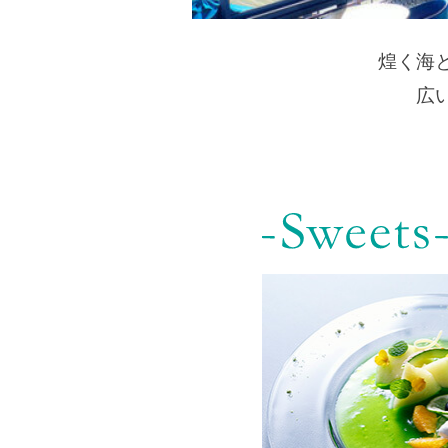
煌く海
広