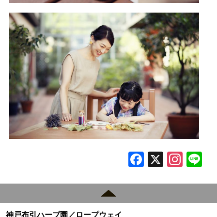
F
X
In
L
a
st
c
a
e
gr
神戸布引ハーブ園／ロープウェイ