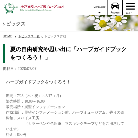
トピックス
HOME
トピックス一覧
トピックス詳細
夏の自由研究や思い出に「ハーブガイドブック
をつくろう！ 」
掲載日：2020/07/07
ハーブガイドブックをつくろう！
期間：7/23（木・祝）～8/17（月）
販売時間：10:00～16:00
販売場所：展望インフォメーション
作成場所：展望インフォメーション前、ハーブミュージアム、香りの資
料館、スパイス工房
（カラーペンや色鉛筆、マスキングテープなどをご用意して
います）
料金：800円