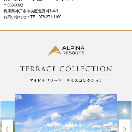
b
a
〒650-0002
o
m
兵庫県神戸市中央区北野町1-4-3
お問い合わせ：TEL:078-271-1160
o
k
魚沼平野と雄大な山並み