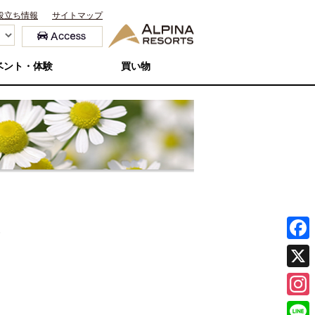
役立ち情報
サイトマップ
ベント・体験
買い物
）
F
a
X
c
I