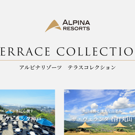
ガントに心潤す
魚沼平野と雄大な山並み
ェランダ神戸
ザ・ヴェランダ 石打丸山