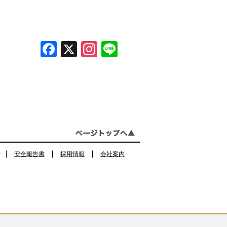
F
X
In
Li
a
st
n
c
a
e
e
gr
b
a
o
m
o
安全報告書
採用情報
会社案内
k