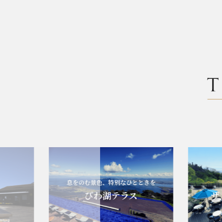
息をのむ景色、特別なひとときを
エレ
びわ湖テラス
ザ・ヴ