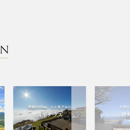
標高1900m、八ヶ岳ブルー
天空の碧の世
清里テラス
碧テラ