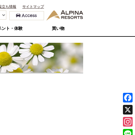
役立ち情報
サイトマップ
ベント・体験
買い物
F
a
X
c
I