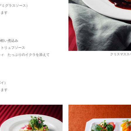
デミグラスソース）
ます
軽い煮込み
トリュフソース
クリスマスス
ィ たっぷりのイクラを添えて
パイ）
ます