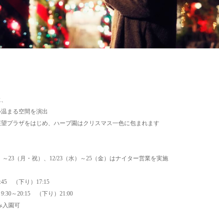
に、
心温まる空間を演出
展望プラザをはじめ、ハーブ園はクリスマス一色に包まれます
～23（月・祝）、12/23（水）～25（金）はナイター営業を実施
5 （下り）17:15
0:15 （下り）21:00
入園可