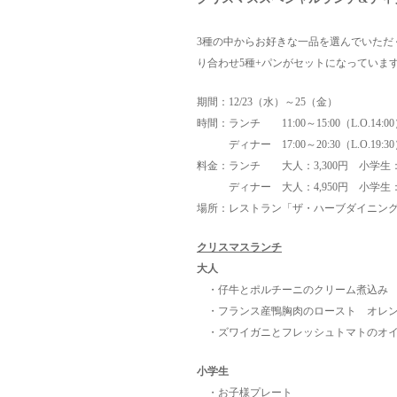
3種の中からお好きな一品を選んでいただ
り合わせ5種+パンがセットになっていま
期間：12/23（水）～25（金）
時間：ランチ 11:00～15:00（L.O.14:0
ディナー 17:00～20:30（L.O.19:3
料金：ランチ 大人：3,300円 小学生：1
ディナー 大人：4,950円 小学生：2
場所：レストラン「ザ・ハーブダイニン
クリスマスランチ
大人
・仔牛とポルチーニのクリーム煮込み
・フランス産鴨胸肉のロースト オレン
・ズワイガニとフレッシュトマトのオイ
小学生
・お子様プレート