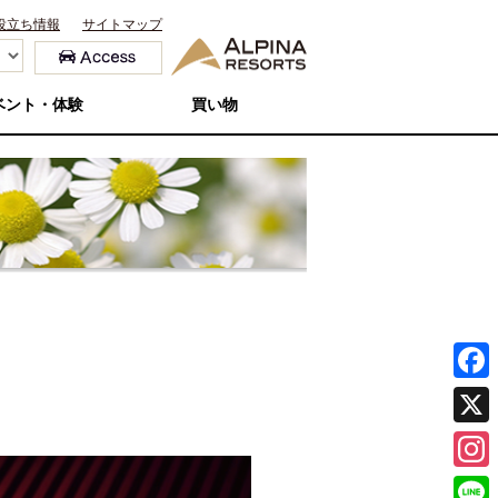
役立ち情報
サイトマップ
ベント・体験
買い物
F
a
X
c
I