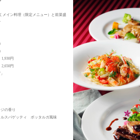
くメイン料理（限定メニュー）と前菜盛
す
0）
0）
,930円
,650円
グ」
ジの香り
ルスパゲッティ ボッタルガ風味