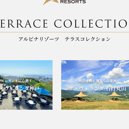
レガントに心潤す
魚沼平野と雄大な山並み
ヴェランダ神戸
ザ・ヴェランダ 石打丸山