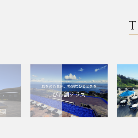
息をのむ景色、特別なひとときを
エ
びわ湖テラス
ザ・