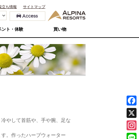
役立ち情報
サイトマップ
ベント・体験
買い物
F
、冷やして首筋や、手や腕、足な
a
X
c
ます。作ったハーブウォーター
I