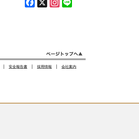
F
X
In
Li
a
st
n
c
a
e
e
gr
b
a
o
m
o
安全報告書
採用情報
会社案内
k