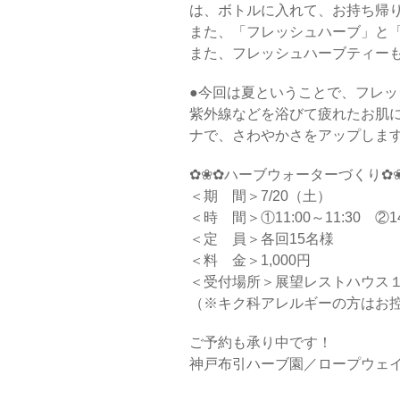
は、ボトルに入れて、お持ち帰
また、「フレッシュハーブ」と
また、フレッシュハーブティー
●今回は夏ということで、フレッ
紫外線などを浴びて疲れたお肌
ナで、さわやかさをアップしま
✿❀✿ハーブウォーターづくり✿
＜期 間＞7/20（土）
＜時 間＞①11:00～11:30 ②1
＜定 員＞各回15名様
＜料 金＞1,000円
＜受付場所＞展望レストハウス
（※キク科アレルギーの方はお
ご予約も承り中です！
神戸布引ハーブ園／ロープウェイ ☎0