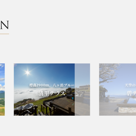
標高1900m、八ヶ岳ブルー
天空の碧の
清里テラス
碧テラ