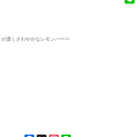
e
n
L
b
s
i
o
t
n
o
a
e
りが濃くさわやかなレモンバーベ
k
g
r
a
m