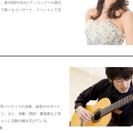
。第16回PIARAピアノコンクール西日
して様々なコンサート、イベントにて活
、結婚式等パーティでの演奏、録音やサポート
行う。また、演劇・朗読・書道家など音
ションし活動の幅を広げている。
勝。