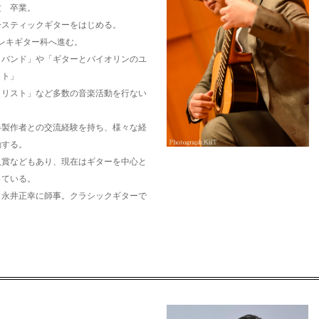
攻 卒業。
ースティックギターをはじめる。
エレキギター科へ進む。
クバンド」や「ギターとバイオリンのユ
ット」
タリスト」など多数の音楽活動を行ない
器製作者との交流経験を持ち、様々な経
動する。
入賞などもあり、現在はギターを中心と
っている。
、永井正幸に師事。クラシックギターで