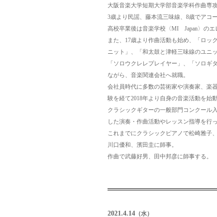
大阪音楽大学短期大学部音楽学科作曲専
3歳より民謡、藤本流三味線、8歳でアコ
高校卒業後は音楽学校〈MI Japan〉の
また、17歳より作曲活動も始め、「ロッ
ニット」、「和太鼓と津軽三味線のユニ
「ソロウクレレプレイヤー」、「ソロギ
ながら、音楽関連会社へ就職。
会社員時代に多数の芸術家や演奏家、楽
験を経て2018年より自身の音楽活動を始
クラシックギターの一般部門コンクール
した演奏・作曲活動やレッスン指導を行
これまでにクラシックピアノで松崎雅子
川口優和、濱田圭に師事。
作曲で武藤好男、田中邦彦に師事する。
2021.4.14
（水）