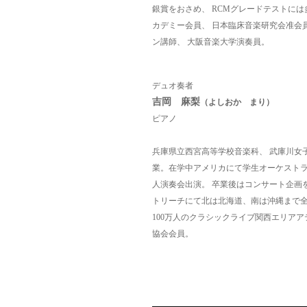
銀賞をおさめ、 RCMグレードテストには
カデミー会員、 日本臨床音楽研究会准会
ン講師、 大阪音楽大学演奏員。
デュオ奏者
吉岡 麻梨
（よしおか まり）
ピアノ
兵庫県立西宮高等学校音楽科、 武庫川女
業。在学中アメリカにて学生オーケスト
人演奏会出演。 卒業後はコンサート企画
トリーチにて北は北海道、南は沖縄まで全国
100万人のクラシックライブ関西エリアア
協会会員。