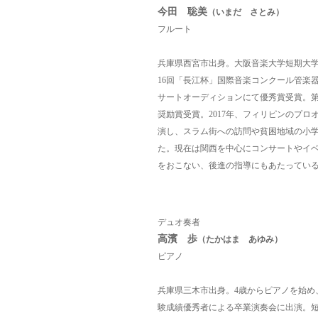
今田 聡美
（いまだ さとみ）
フルート
兵庫県西宮市出身。大阪音楽大学短期大
16回「長江杯」国際音楽コンクール管楽器
サートオーディションにて優秀賞受賞。第
奨励賞受賞。2017年、フィリピンのプ
演し、スラム街への訪問や貧困地域の小
た。現在は関西を中心にコンサートやイ
をおこない、後進の指導にもあたってい
デュオ奏者
高濱 歩
（たかはま あゆみ）
ピアノ
兵庫県三木市出身。4歳からピアノを始め
験成績優秀者による卒業演奏会に出演。