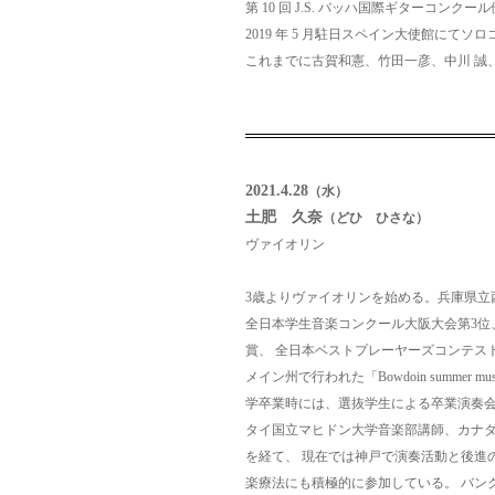
第 10 回 J.S. バッハ国際ギターコンクー
2019 年 5 月駐日スペイン大使館にて
これまでに古賀和憲、竹田一彦、中川 誠
2021.4.28
（水）
土肥 久奈
（どひ ひさな）
ヴァイオリン
3歳よりヴァイオリンを始める。兵庫県立
全日本学生音楽コンクール大阪大会第3位
賞、 全日本ベストプレーヤーズコンテス
メイン州で行われた「Bowdoin summer mu
学卒業時には、選抜学生による卒業演奏
タイ国立マヒドン大学音楽部講師、カナダ：バンク
を経て、 現在では神戸で演奏活動と後進
楽療法にも積極的に参加している。 バン