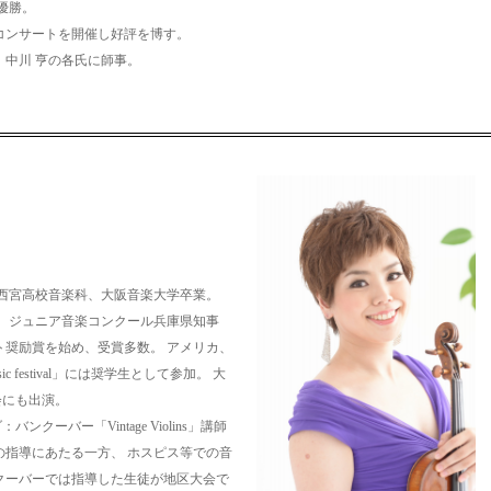
ル優勝。
ソロコンサートを開催し好評を博す。
、中川 亨の各氏に師事。
西宮高校音楽科、大阪音楽大学卒業。
、ジュニア音楽コンクール兵庫県知事
ト奨励賞を始め、受賞多数。 アメリカ、
sic festival」には奨学生として参加。 大
会にも出演。
ーバー「Vintage Violins」講師
の指導にあたる一方、 ホスピス等での音
クーバーでは指導した生徒が地区大会で