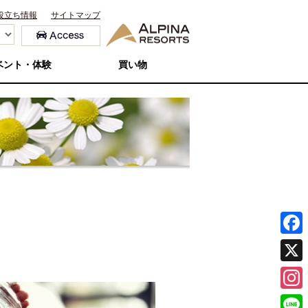
役立ち情報
サイトマップ
ベント・体験
買い物
F
a
X
c
I