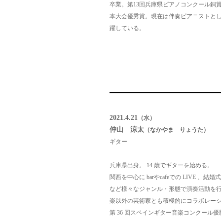
卒業。
第13回兵庫県ピアノコンクール銅賞
本大会優秀賞。
現在は伴奏ピアニストと
躍している。
2021.4.21
（水）
仲山 涼太
（なかやま りょうた）
ギター
兵庫県出身。 14 歳でギターを始める。
関西を中心に barやcafeでの LIVE 
など様々な
ジャンル・形態で演奏活動を
楽以外の芸術家とも積
極的にコラボレー
第 36 回スペインギター音楽コンクール優