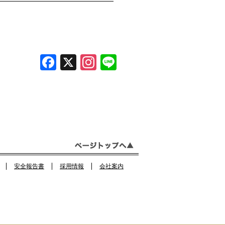
F
X
In
Li
a
st
n
c
a
e
e
gr
b
a
o
m
o
安全報告書
採用情報
会社案内
k