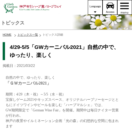
トピックス
HOME
トピックス一覧
トピックス詳細
4/29-5/5「GWカーニバル2021」自然の中で、
ゆったり、楽しく
掲載日：2021/03/22
自然の中で、ゆったり、楽しく
「ＧＷカーニバル2021」
期間：4/29（木・祝）～5/5（水・祝）
宝探しゲーム2021やキッズスペース、オリジナルハーブソーセージとと
もにドイツワインやビールを楽しむ「ハーブマルシェ」では、
GW期間限定で「German Wine Fair」を開催。期間中は毎日ナイター営業
が行われ、
神戸の夜景やイルミネーション企画「光の森」の幻想的な空間に包まれ
ます