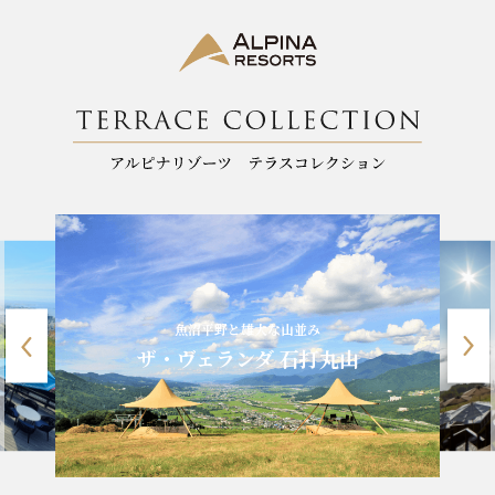
魚沼平野と雄大な山並み
ザ・ヴェランダ 石打丸山