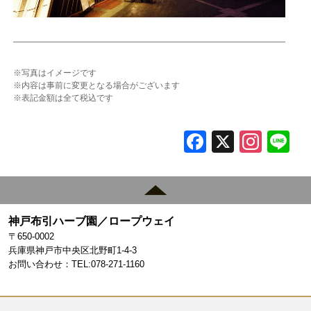
※写真はイメージです
※内容は事前に変更となる場合がございます
※表記金額は全て税込です
F
X
In
L
a
st
c
a
e
gr
神戸布引ハーブ園／ロープウェイ
b
a
〒650-0002
o
m
兵庫県神戸市中央区北野町1-4-3
お問い合わせ：TEL:078-271-1160
o
k