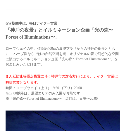
GW期間中は、毎日ナイター営業
「神⼾の夜景」とイルミネーション企画「光の森〜
Forest of Illuminations〜」
ロープウェイの中、標⾼約400mの展望プラザからの神⼾の夜景ととも
に、 ハーブ園ならではの⾃然空間を光、オリジナルの⾳で幻想的な空間
に演出するイルミネーション企画「光の森〜Forest of Illuminations〜」を
お楽しみいただけます。
まん延防止等重点措置に伴う神戸市の対応方針により、ナイター営業は
時短営業となります。
時間：ロープウェイ（上り）19:30 （下り）20:00
※17:00以降は、展望エリアのみ⼊園が可能です
※「光の森〜Forest of Illuminations〜」点灯は、⽇没〜20:00