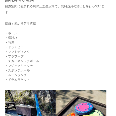
自然空間に包まれる風の丘芝生広場で、無料遊具の貸出しを行っていま
す
場所：風の丘芝生広場
・ボール
・縄跳び
・竹馬
・ドッチビー
・ソフトディスク
・フラフープ
・スカイキャッチボール
・マジックキャッチ
・スポンジボール
・ルームラング
・ドラムラケット