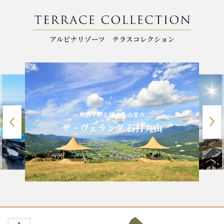
魚沼平野と雄大な山並み
ザ・ヴェランダ 石打丸山