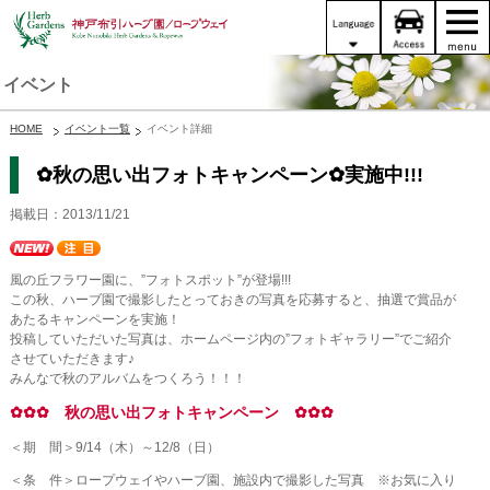
イベント
HOME
イベント一覧
イベント詳細
✿秋の思い出フォトキャンペーン✿実施中!!!
掲載日：2013/11/21
風の丘フラワー園に、”フォトスポット”が登場!!!
この秋、ハーブ園で撮影したとっておきの写真を応募すると、抽選で賞品が
あたるキャンペーンを実施！
投稿していただいた写真は、ホームページ内の”フォトギャラリー”でご紹介
させていただきます♪
みんなで秋のアルバムをつくろう！！！
✿✿✿ 秋の思い出フォトキャンペーン ✿✿✿
＜期 間＞9/14（木）～12/8（日）
＜条 件＞ロープウェイやハーブ園、施設内で撮影した写真 ※お気に入り