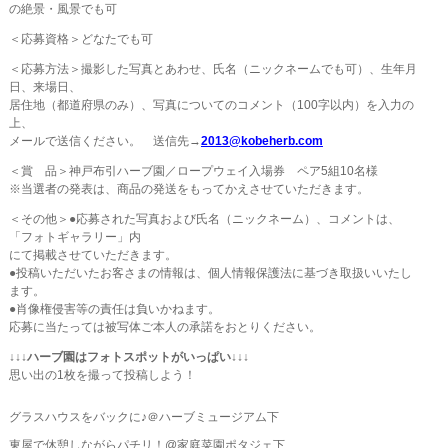
の絶景・風景でも可
＜応募資格＞どなたでも可
＜応募方法＞撮影した写真とあわせ、氏名（ニックネームでも可）、生年月
日、来場日、
居住地（都道府県のみ）、写真についてのコメント（100字以内）を入力の
上、
メールで送信ください。 送信先→
2013@kobeherb.com
＜賞 品＞神戸布引ハーブ園／ロープウェイ入場券 ペア5組10名様
※当選者の発表は、商品の発送をもってかえさせていただきます。
＜その他＞●応募された写真および氏名（ニックネーム）、コメントは、
「フォトギャラリー」内
にて掲載させていただきます。
●投稿いただいたお客さまの情報は、個人情報保護法に基づき取扱いいたし
ます。
●肖像権侵害等の責任は負いかねます。
応募に当たっては被写体ご本人の承諾をおとりください。
↓↓↓ハーブ園はフォトスポットがいっぱい↓↓↓
思い出の1枚を撮って投稿しよう！
グラスハウスをバックに♪＠ハーブミュージアム下
東屋で休憩しながらパチリ！@家庭菜園ポタジェ下