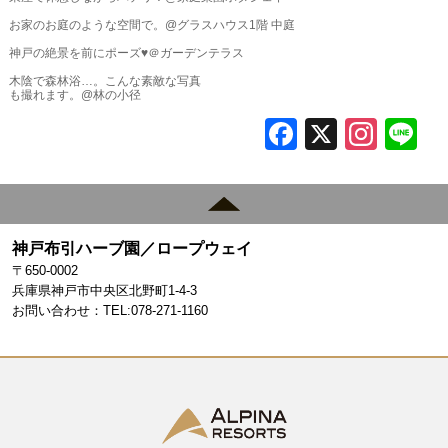
お家のお庭のような空間で。@グラスハウス1階 中庭
神戸の絶景を前にポーズ♥＠ガーデンテラス
木陰で森林浴…。こんな素敵な写真
も撮れます。@林の小径
F
X
In
L
a
st
c
a
e
gr
神戸布引ハーブ園／ロープウェイ
b
a
〒650-0002
o
m
兵庫県神戸市中央区北野町1-4-3
お問い合わせ：TEL:078-271-1160
o
k