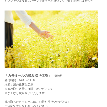
やフレッシュな春のハーブを使った花束づくりで春を満喫しませんか
「カモミールの摘み取り体験」
※無料
受付時間：14:00～14:30
場所：風の丘芝生広場
※摘み取り数量には限りがございます
※なくなり次第終了いたします
摘み取ったカモミールは、お持ち帰りいただけます
ご
自宅で香りをお楽しみください