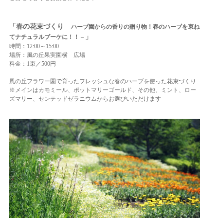
「春の花束づくり –
ハーブ園からの香りの贈り物！春のハーブを束ね
」
てナチュラルブーケに！！ –
時間：12:00～15:00
場所：風の丘果実園横 広場
料金：1束／500円
風の丘フラワー園で育ったフレッシュな春のハーブを使った花束づくり
※メインはカモミール、ポットマリーゴールド、その他、ミント、ロー
ズマリー、センテッドゼラニウムからお選びいただけます