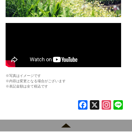
※写真はイメージです
※内容は変更となる場合がございます
※表記金額は全て税込です
F
X
In
L
a
st
c
a