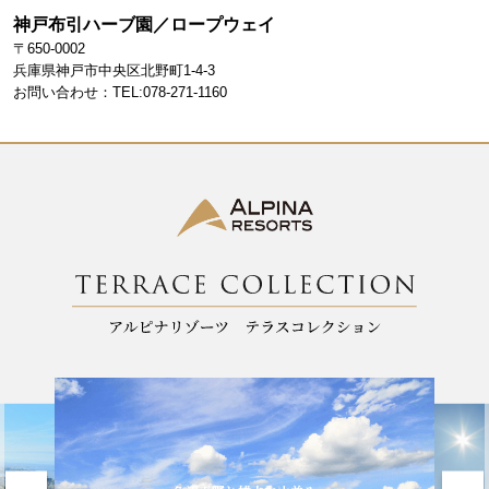
e
gr
神戸布引ハーブ園／ロープウェイ
b
a
〒650-0002
o
m
兵庫県神戸市中央区北野町1-4-3
お問い合わせ：TEL:078-271-1160
o
k