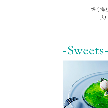
煌く海
広