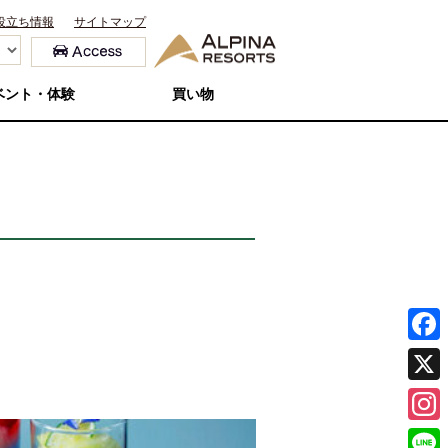
役立ち情報
サイトマップ
ベント・体験
買い物
F
a
X
c
I