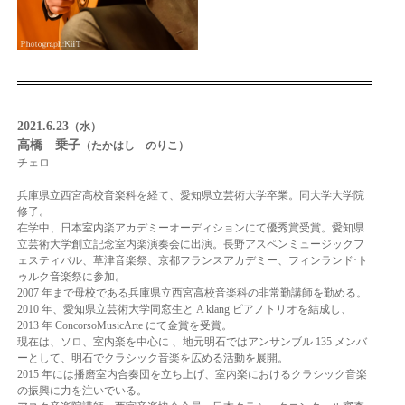
2021.6.23
（水）
高橋 乗子
（たかはし のりこ）
チェロ
兵庫県立西宮高校音楽科を経て、愛知県立芸術大学卒業。同大学大学院
修了。
在学中、日
本室内楽アカデミーオーディションにて優秀賞受賞。愛知県
立芸術大学創立記念室内楽演
奏会に出演。長野アスペンミュージックフ
ェスティバル、草津音楽祭、京都フランスアカ
デミー、フィンランド·ト
ゥルク音楽祭に参加。
2007 年まで母校である兵庫県立西宮高校音
楽科の非常勤講師を勤める。
2010 年、愛知県立芸術大学同窓生と A klang ピアノトリオを
結成し、
2013 年 ConcorsoMusicArte にて金賞を受賞。
現在は、ソロ、室内楽を中心に 、地
元明石ではアンサンブル 135 メンバ
ーとして、明石でクラシック音楽を広める活動を展開。
2015 年には播磨室内合奏団を立ち上げ、室内楽におけるクラシック音楽
の振興に力を注い
でいる。