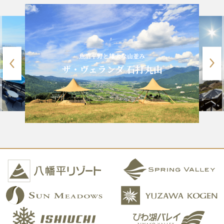
魚沼平野と雄大な山並み
ザ・ヴェランダ 石打丸山