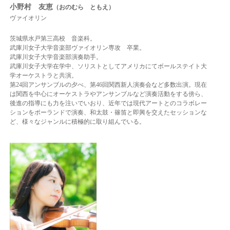
小野村 友恵
（おのむら ともえ）
ヴァイオリン
茨城県水戸第三高校 音楽科。
武庫川女子大学音楽部ヴァイオリン専攻 卒業。
武庫川女子大学音楽部演奏助手。
武庫川女子大学在学中、ソリストとしてアメリカにてボールステイト大
学オーケストラと共演。
第24回アンサンブルの夕べ、第46回関西新人演奏会など多数出演。
現在
は関西を中心にオーケストラやアンサンブルなど演奏活動をする傍ら、
後進の指導にも力を注いでいおり、近年では現代アートとのコラボレー
ションをポーランドで演奏、
和太鼓・篠笛と即興を交えたセッションな
ど、様々なジャンルに積極的に取り組んでいる。