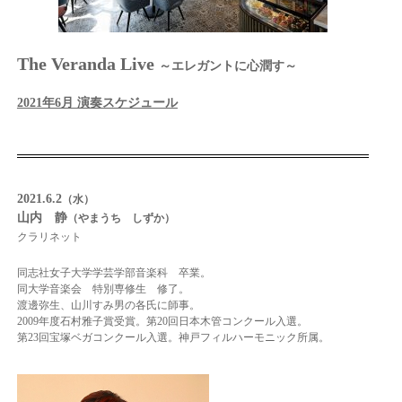
The Veranda Live
～エレガントに心潤す～
2021年6月 演奏スケジュール
2021.6.2
（水）
山内 静
（やまうち しずか）
クラリネット
同志社女子大学学芸学部音楽科 卒業。
同大学音楽会 特別専修生 修了。
渡邊弥生、山川すみ男の各氏に師事。
2009年度石村雅子賞受賞。
第20回日本木管コンクール入選。
第23回宝塚ベガコンクール入選。
神戸フィルハーモニック所属。