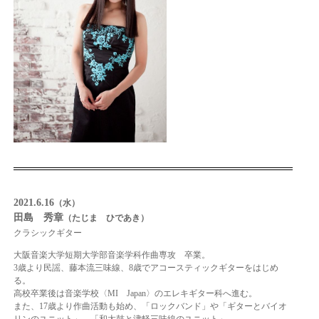
2021.6.16
（水）
田島 秀章
（たじま ひであき）
クラシックギター
大阪音楽大学短期大学部音楽学科作曲専攻 卒業。
3歳より民謡、藤本流三味線、8歳でアコースティックギターをはじめ
る。
高校卒業後は音楽学校〈MI Japan〉のエレキギター科へ進む。
また、17歳より作曲活動も始め、「ロックバンド」や「ギターとバイオ
リンのユニット」、「和太鼓と津軽三味線のユニット」