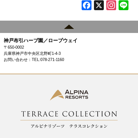
F
X
In
L
a
st
c
a
e
gr
神戸布引ハーブ園／ロープウェイ
b
a
〒650-0002
o
m
兵庫県神戸市中央区北野町1-4-3
お問い合わせ：TEL:078-271-1160
o
k