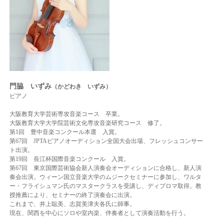
門脇 いずみ
（かどわき いずみ）
ピアノ
大阪教育大学芸術専攻音楽コース 卒業。
大阪教育大学大学院芸術文化専攻音楽研究コース 修了。
第1回 豊中音楽コンクール本選 入賞。
第67回 JPTAピアノオーディション全国大会出場、フレッシュコンサー
ト出演。
第19回 長江杯国際音楽コンクール 入賞。
第67回 東京国際芸術協会新人演奏会オーディションに合格し、新人演
奏会出演。
ウィーン国立音楽大学のムジークセミナーに参加し、ワルタ
ー・フライシュマン氏の
マスタークラスを受講し、ディプロマ取得。教
授推薦により、セミナーの終了演奏会に出演。
これまで、井上聡美、志賀美津夫各氏に師事。
現在、関西を中心にソロや室内楽、伴奏者として演奏活動を行う。