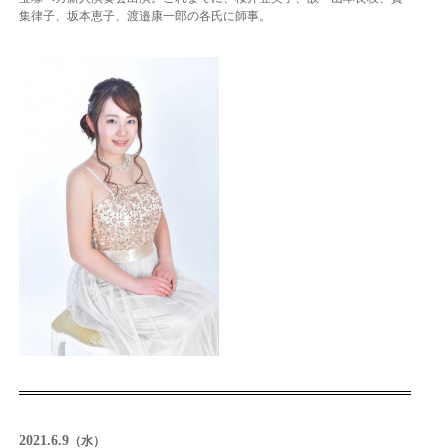
集律子、坂本恵子、渡邉康一郎の各氏に師事。
2021.6.9
（水）