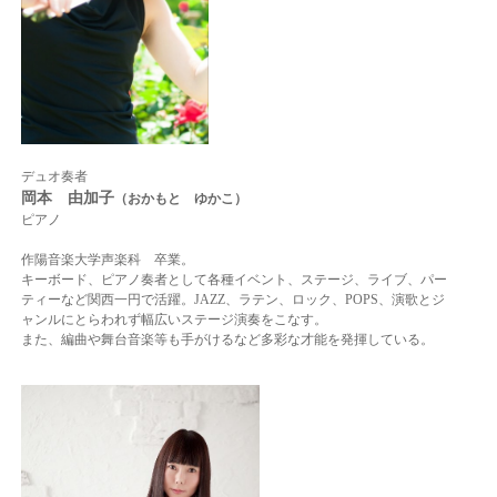
デュオ奏者
岡本 由加子
（おかもと ゆかこ）
ピアノ
作陽音楽大学声楽科 卒業。
キーボード、ピアノ奏者として各種イベント、ステージ、ライブ、パー
ティーなど
関西一円で活躍。
JAZZ、ラテン、ロック、POPS、演歌とジ
ャンルにとらわれず幅広いステージ演奏を
こなす。
また、編曲や舞台音楽等も手がけるなど多彩な才能を発揮している。