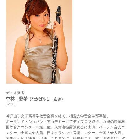
デュオ奏者
中林 彩希
（なかばやし あき）
ピアノ
神戸山手女子高等学校音楽科を経て、相愛大学音楽学部卒業。
ポーランド・ショパン・アカデミーにてディプロマ取得。万里の長城杯
国際音楽コンクール第二位。入賞者披露演奏会に出演。ベーテン音楽コ
ンクール全国大会入賞。日本クラシック音楽コンクール全国大会入選。
宝塚ベガ新人演奏会出演。これまでに、桜井登美子、故・山本良枝、賀