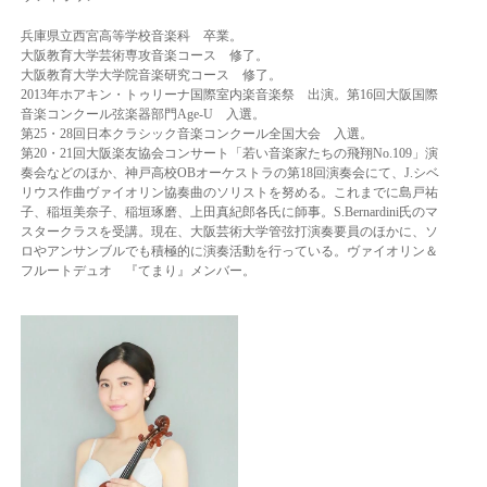
兵庫県立西宮高等学校音楽科 卒業。
大阪教育大学芸術専攻音楽コース 修了。
大阪教育大学大学院音楽研究コース 修了。
2013年ホアキン・トゥリーナ国際室内楽音楽祭 出演。
第16回大阪国際
音楽コンクール弦楽器部門Age-U 入選。
第25・28回日本クラシック音楽コンクール全国大会 入選。
第20・21回大阪楽友協会コンサート「若い音楽家たちの飛翔No.109」演
奏会などのほか、
神戸高校OBオーケストラの第18回演奏会にて、J.シベ
リウス作曲ヴァイオリン協奏曲の
ソリストを努める。
これまでに島戸祐
子、稲垣美奈子、稲垣琢磨、上田真紀郎各氏に師事。
S.Bernardini氏のマ
スタークラスを受講。
現在、大阪芸術大学管弦打演奏要員のほかに、ソ
ロやアンサンブルでも積極的に演奏活動を
行っている。
ヴァイオリン＆
フルートデュオ 『てまり』メンバー。