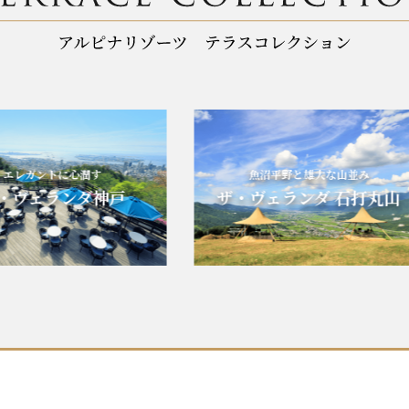
ガントに心潤す
魚沼平野と雄大な山並み
ェランダ神戸
ザ・ヴェランダ 石打丸山