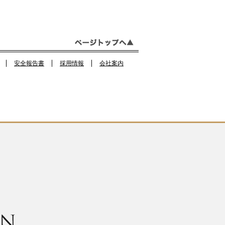
e
gr
b
a
o
m
o
安全報告書
採用情報
会社案内
k