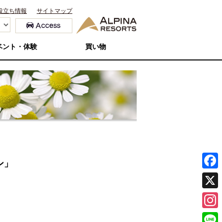
役立ち情報
サイトマップ
ベント・体験
買い物
ン」
F
a
X
c
I