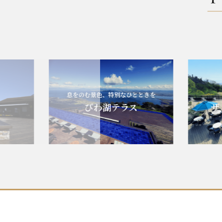
息をのむ景色、特別なひとときを
エレ
びわ湖テラス
ザ・ヴ