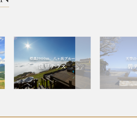
標高1900m、八ヶ岳ブルー
天空の碧の世
清里テラス
碧テラ