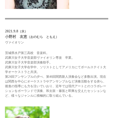
2021.9.8
（水）
小野村 友恵
（おのむら ともえ）
ヴァイオリン
茨城県水戸第三高校 音楽科。
武庫川女子大学音楽部ヴァイオリン専攻 卒業。
武庫川女子大学音楽部演奏助手。
武庫川女子大学在学中、ソリストとしてアメリカにてボールステイト大
学オーケストラと共演。
第24回アンサンブルの夕べ、第46回関西新人演奏会など多数出演。
現在
は関西を中心にオーケストラやアンサンブルなど演奏活動をする傍ら、
後進の指導にも力を注いでいおり、近年では現代アートとのコラボレー
ションをポーランドで演奏、
和太鼓・篠笛と即興を交えたセッションな
ど、様々なジャンルに積極的に取り組んでいる。