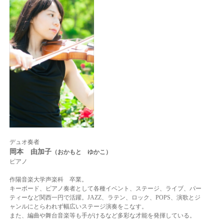
デュオ奏者
岡本 由加子
（おかもと ゆかこ）
ピアノ
作陽音楽大学声楽科 卒業。
キーボード、ピアノ奏者として各種イベント、ステージ、ライブ、パー
ティーなど
関西一円で活躍。
JAZZ、ラテン、ロック、POPS、演歌とジ
ャンルにとらわれず幅広いステージ演奏を
こなす。
また、編曲や舞台音楽等も手がけるなど多彩な才能を発揮している。