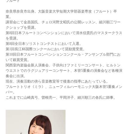
フルート
奈良県奈良市出身。大阪音楽大学短期大学部器楽専攻（フルート）卒
業。
講習会にて金昌国氏、チェロ河野文昭氏の公開レッスン、細川順三ワー
クショップを受講。
第8回日本フルートコンベンションにおいて清水信貴氏のマスタークラス
を受講。
第8回全日本ソリストコンテストにおいて入選。
第1回長江杯国際コンクールにおいて奨励賞受賞。
第10回日本フルートコンベンションコンクール・アンサンブル部門にお
いて銀賞受賞。
関西室内楽協会新人演奏会、子供向けファミリーコンサート、ヒルトン
ウエストでのラグジュアリーコンサ
ート、
木管5重奏の演奏会など各種演
奏会に出演。
現在、演奏活動の傍ら音楽教室等で後進の指導にあたっている。
フルートトリオ《ミラ》、ニューフィルハーモニック大阪木管5重奏メン
バー。
これまでに山崎真弓、曽根亮一、平岡洋子、細川順三の各氏に師事。