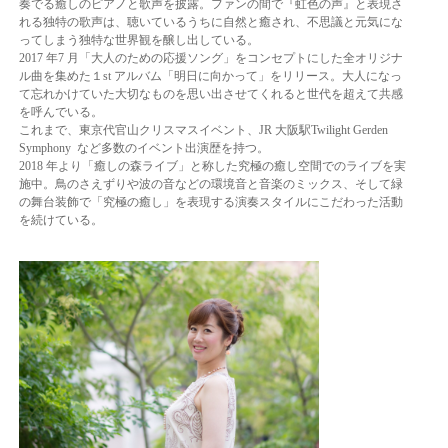
奏でる癒しのピアノと歌声を披露。
ファンの間で『虹色の声』と表現さ
れる独特の歌声は、聴いているうちに
自然と癒され、不思議と元気にな
ってしまう独特な世界観を醸し出している。
2017 年7 月「大人のための応援ソング」をコンセプトにした全オリジナ
ル曲を集めた
１st アルバム「明日に向かって」をリリース。
大人になっ
て忘れかけていた大切なものを思い出させてくれると世代を超えて共感
を呼んでいる。
これまで、東京代官山クリスマスイベント、JR 大阪駅Twilight Gerden
Symphony など多数のイベント出演歴を持つ。
2018 年より「癒しの森ライブ」と称した究極の癒し空間でのライブを実
施中。鳥のさえずりや波の音などの環境音と音楽のミックス、そして緑
の舞台装飾で
「究極の癒し」を表現する演奏スタイルにこだわった活動
を続けている。