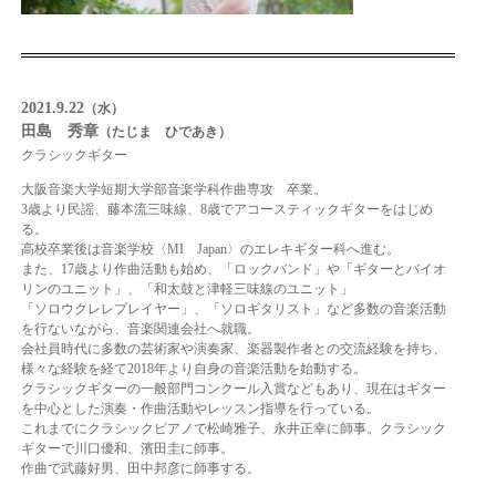
2021.9.22
（水）
田島 秀章
（たじま ひであき）
クラシックギター
大阪音楽大学短期大学部音楽学科作曲専攻 卒業。
3歳より民謡、藤本流三味線、8歳でアコースティックギターをはじめ
る。
高校卒業後は音楽学校〈MI Japan〉のエレキギター科へ進む。
また、17歳より作曲活動も始め、「ロックバンド」や「ギターとバイオ
リンのユニット」、「和太鼓と津軽三味線のユニット」
「ソロウクレレプレイヤー」、「ソロギタリスト」など多数の音楽活動
を行ないながら、音楽関連会社へ就職。
会社員時代に多数の芸術家や演奏家、楽器製作者との交流経験を持ち、
様々な経験を経て2018年より自身の音楽活動を始動する。
クラシックギターの一般部門コンクール入賞などもあり、現在はギター
を中心とした演奏・作曲活動やレッスン指導を行っている。
これまでにクラシックピアノで松崎雅子、永井正幸に師事。クラシック
ギターで川口優和、濱田圭に師事。
作曲で武藤好男、田中邦彦に師事する。