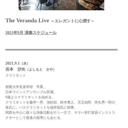
The Veranda Live
～エレガントに心潤す～
2021年9月 演奏スケジュール
2021.9.1
（水）
吉本 沙矢
（よしもと さや）
クラリネット
相愛大学音楽学部 卒業。
日本ウインドアンサンブル所属。
9歳よりクラリネットを始める。
クラリネットを藤井一男、池松郁、鈴木豊人、児玉知郎、持丸秀一郎の
各氏に。バスクラリネットを福井聡氏に師事。
関西を中心に様々な演奏活動を行う一方で、ヤマハ管打楽器インストラ
クターとして後進の指導にもあたる。