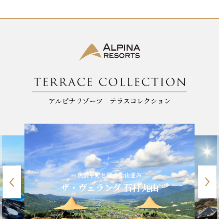
o
k
魚沼平野と雄大な山並み
ザ・ヴェランダ 石打丸山