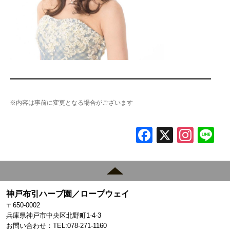
※内容は事前に変更となる場合がございます
F
X
In
L
a
st
c
a
e
gr
神戸布引ハーブ園／ロープウェイ
b
a
〒650-0002
o
m
兵庫県神戸市中央区北野町1-4-3
お問い合わせ：TEL:078-271-1160