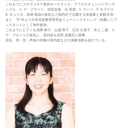
これまでにスロヴァキア室内オーケストラ、アウロスチェンバーアンサ
ンブル、A. デ・
グロート、武田忠善、呂 寅虎、S. マンツ、P. モラゲス、
R. ギュイヨ、若林 亜由の各氏
など国内外で活躍する音楽家と多数共演。
また、’97 年より日本弦楽教育研究会ミュージックキャンプ（札幌）にア
シスタントとし
て毎年参加。
これまでにピアノを高岡 泰子、山城 育子、広沢 久美子、井上 二葉、A.
デ・グロート
の各氏に、室内楽を武田 忠善氏に師事。
現在、管・弦・声楽の伴奏や室内楽などの演奏活動を続けている。