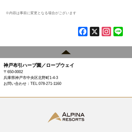
※内容は事前に変更となる場合がございます
F
X
In
L
a
st
c
a
e
gr
神戸布引ハーブ園／ロープウェイ
b
a
〒650-0002
o
m
兵庫県神戸市中央区北野町1-4-3
お問い合わせ：TEL:078-271-1160
o
k