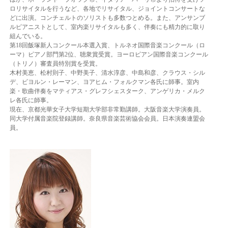
ロリサイタルを行うなど、各地でリサイタル、ジョイントコンサートな
どに出演。コンチェルトのソリストも多数つとめる。また、アンサンブ
ルピアニストとして、室内楽リサイタルも多く、伴奏にも精力的に取り
組んでいる。
第18回飯塚新人コンクール本選入賞、トルネオ国際音楽コンクール（ロ
ーマ）ピアノ部門第2位、聴衆賞受賞。ヨーロピアン国際音楽コンクール
（トリノ）審査員特別賞を受賞。
木村美恵、松村則子、中野美子、清水淳彦、中島和彦、クラウス・シル
デ、ビヨルン・レーマン、ヨアヒム・フォルクマン各氏に師事。室内
楽・歌曲伴奏をマティアス・グレフシェスターク、アンゲリカ・メルク
レ各氏に師事。
現在、京都光華女子大学短期大学部非常勤講師。大阪音楽大学演奏員。
同大学付属音楽院登録講師。奈良県音楽芸術協会会員。日本演奏連盟会
員。