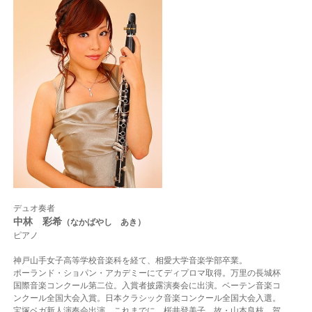
デュオ奏者
中林 彩希
（なかばやし あき）
ピアノ
神戸山手女子高等学校音楽科を経て、相愛大学音楽学部卒業。
ポーランド・ショパン・アカデミーにてディプロマ取得。万里の長城杯
国際音楽コンクール第二位。入賞者披露演奏会に出演。ベーテン音楽コ
ンクール全国大会入賞。日本クラシック音楽コンクール全国大会入選。
宝塚ベガ新人演奏会出演。これまでに、桜井登美子、故・山本良枝、賀