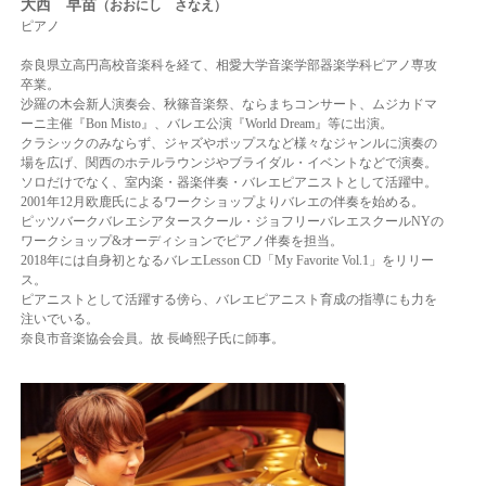
大西 早苗
（おおにし さなえ）
ピアノ
奈良県立高円高校音楽科を経て、相愛大学音楽学部器楽学科ピアノ専攻
卒業。
沙羅の木会新人演奏会、秋篠音楽祭、ならまちコンサート、ムジカドマ
ーニ主催『Bon Misto』、
バレエ公演『World Dream』等に出演。
クラシックのみならず、ジャズやポップスなど様々なジャンルに演奏の
場を広げ、
関西のホテルラウンジやブライダル・イベントなどで演奏。
ソロだけでなく、室内楽・器楽伴奏・バレエピアニストとして活躍中。
2001年12月欧鹿氏によるワークショップよりバレエの伴奏を始める。
ピッツバークバレエシアタースクール・ジョフリーバレエスクールNYの
ワークショップ&オーディションでピアノ伴奏を担当。
2018年には自身初となるバレエLesson CD「My Favorite Vol.1」をリリー
ス。
ピアニストとして活躍する傍ら、バレエピアニスト育成の指導にも力を
注いでいる。
奈良市音楽協会会員。
故 長崎熙子氏に師事。