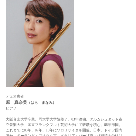
デュオ奏者
原 真奈美
（はら まなみ）
ピアノ
大阪音楽大学卒業。同大学大学院修了。03年渡独。ダルムシュタット市
立音楽大学、国立フランクフルト芸術大学にて研鑽を積む。08年帰国。
これまでに03年、07年、10年にソロリサイタル開催。日本、ドイツ国内
ほか、ポーランド・プオツク市、イタリア・バーリ市より招待を受けソ