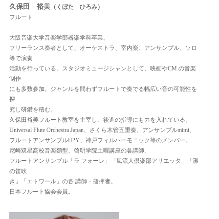
久保田 裕美
（くぼた ひろみ）
フルート
大阪音楽大学音楽学部器楽学科卒業。
フリーランス奏者として、オーケストラ、室内楽、アンサンブル、ソロ
等で演奏
活動を行っている。スタジオミュージシャンとして、映画やCM の音楽
制作
にも多数参加。ジャンルを問わずフルートで奏でる幅広い音の可能性を
探
究し研鑽を積む。
久保田裕美フルート教室を主宰し、後進の指導にも力を入れている。
Universal Flute Orchestra Japan、さくら木管五重奏、アンサンブルmimi、
フルートアンサンブルH2Y、神戸フィルハーモニック等のメンバー。
尼崎双星高校音楽類型、啓明学院土曜講座の各講師。
フルートアンサンブル「ラ フォーレ」「風流人倶楽部アリエッタ」「灘
の笛吹
き」「エトワール」の各 講師・指揮者。
日本フルート協会会員。