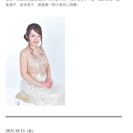
集律子、坂本恵子、渡邉康一郎の各氏に師事。
2021.10.13
（水）