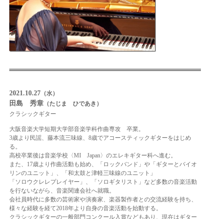
2021.10.27
（水）
田島 秀章
（たじま ひであき）
クラシックギター
大阪音楽大学短期大学部音楽学科作曲専攻 卒業。
3歳より民謡、藤本流三味線、8歳でアコースティックギターをはじめ
る。
高校卒業後は音楽学校〈MI Japan〉のエレキギター科へ進む。
また、17歳より作曲活動も始め、「ロックバンド」や「ギターとバイオ
リンのユニット」、「和太鼓と津軽三味線のユニット」
「ソロウクレレプレイヤー」、「ソロギタリスト」など多数の音楽活動
を行ないながら、音楽関連会社へ就職。
会社員時代に多数の芸術家や演奏家、楽器製作者との交流経験を持ち、
様々な経験を経て2018年より自身の音楽活動を始動する。
クラシックギターの一般部門コンクール入賞などもあり、現在はギター