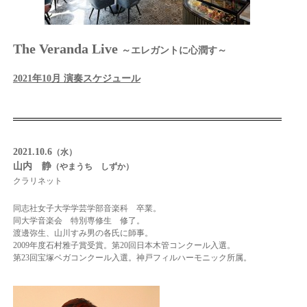
The Veranda Live
～エレガントに心潤す～
2021年10月 演奏スケジュール
2021.10.6
（水）
山内 静
（やまうち しずか）
クラリネット
同志社女子大学学芸学部音楽科 卒業。
同大学音楽会 特別専修生 修了。
渡邊弥生、山川すみ男の各氏に師事。
2009年度石村雅子賞受賞。
第20回日本木管コンクール入選。
第23回宝塚ベガコンクール入選。
神戸フィルハーモニック所属。