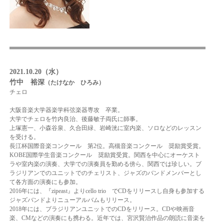
2021.10.20（水）
竹中 裕深
（たけなか ひろみ）
チェロ
大阪音楽大学器楽学科弦楽器専攻 卒業。
大学でチェロを竹内良治、後藤敏子両氏に師事。
上塚憲一、小森谷泉、久合田緑、岩崎洸に室内楽、ソロなどのレッスン
を受ける。
長江杯国際音楽コンクール 第2位。
高槻音楽コンクール 奨励賞受賞。
KOBE国際学生音楽コンクール 奨励賞受賞。
関西を中心にオーケスト
ラや室内楽の演奏、大学での演奏員を勤める傍ら、関西では珍しい。
ブ
ラジリアンでのユニットでのチェリスト、ジャズのバンドメンバーとし
て各方面の演奏にも参加。
2016年には、『zipeast』よりcello trio でCDをリリースし自身も参加する
ジャズバンドよりニューアルバムもリリース。
2018年には、ブラジリアンユニットでのCDをリリース。
CDや映画音
楽、CMなどの演奏にも携わる。
近年では、宮沢賢治作品の朗読に音楽を