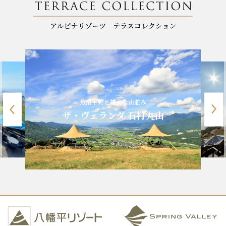
魚沼平野と雄大な山並み
ザ・ヴェランダ 石打丸山