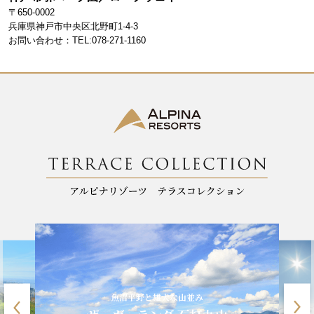
b
a
〒650-0002
o
m
兵庫県神戸市中央区北野町1-4-3
お問い合わせ：TEL:078-271-1160
o
k
魚沼平野と雄大な山並み