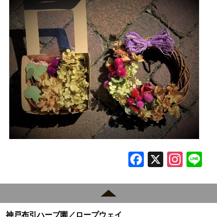
F
X
In
L
a
st
c
a
e
gr
神戸布引ハーブ園／ロープウェイ