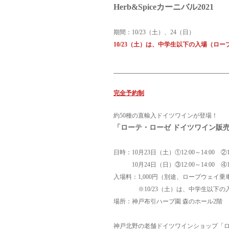
Herb&Spiceカーニバル2021
期間：10/23（土）、24（日）
10/23（土）は、中学生以下の入場（ロー
完全予約制
約50種の直輸入ドイツワインが登場！
「ローテ・ローゼ ドイツワイン販売
日時：10月23日（土）①12:00～14:00 ②15:
10月24日（日）③12:00～14:00 ④15:
入場料：1,000円（別途、ロープウェイ
※10/23（土）は、中学生以下の入
場所：神戸布引ハーブ園 森のホール2階
神戸北野の老舗ドイツワインショップ「