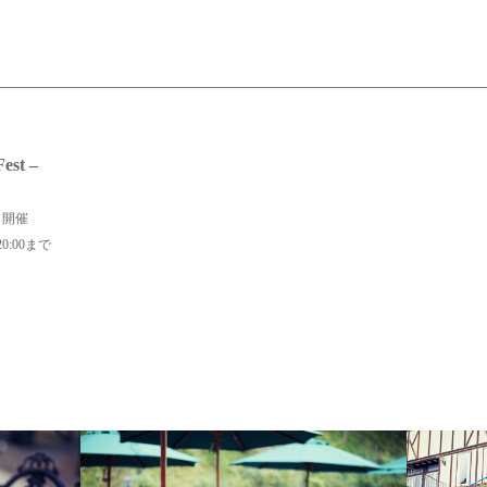
est –
日開催
0:00まで