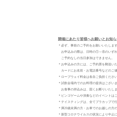
開催にあたり皆様へお願いとお知ら
＊必ず、事前のご予約をお願いいたしま
お申込みの際は、日時の①～④のいずれ
ご予約なしの当日参加はできません。
＊お申込みの方には、ご予約票を郵送い
カードにお名前・お電話番号などのご連
＊ロープウェイ料金は各自ご負担くださ
＊試飲会場内でのお料理の提供はござい
お食事の持込みは、固くお断りいたし
＊ビンゴゲームや演奏などのイベントは
＊テイスティングは、全てプラカップで
＊満20歳未満の方・お車でのお越しの方
＊新型コロナウイルスの状況により中止