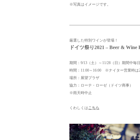
※写真はイメージです。
厳選した特別ワインが登場！
ドイツ祭り2021 – Beer & Wine F
期間：9/13（土）～11/28（日）期間中毎
時間：11:00～16:00 ※ナイター営業時は2
場所：展望プラザ
協力：ローテ・ローゼ（ドイツ商事）
※雨天時中止
くわしくは
こちら