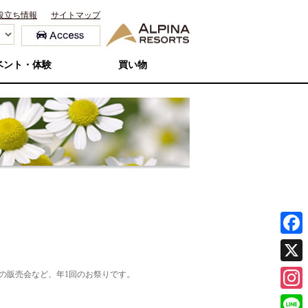
役立ち情報
サイトマップ
ベント・体験
買い物
F
a
X
の販売会など、年1回のお祭りです。
c
I