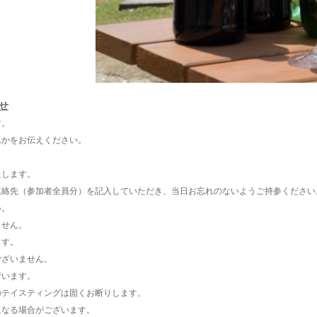
せ
す。
かをお伝えください。
たします。
絡先（参加者全員分）を記入していただき、当日お忘れのないようご持参ください
い。
ません。
ます。
ございません。
行います。
のテイスティングは固くお断りします。
になる場合がございます。