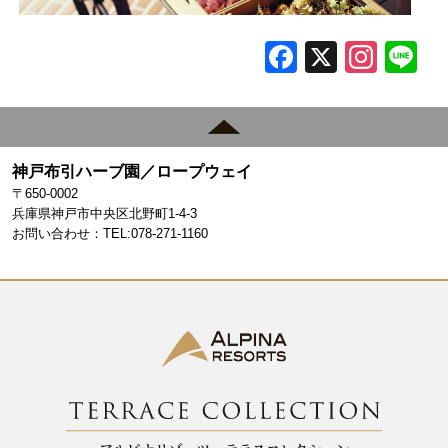
F
X
In
L
a
st
c
a
e
gr
神戸布引ハーブ園／ロープウェイ
b
a
〒650-0002
o
m
兵庫県神戸市中央区北野町1-4-3
お問い合わせ：TEL:078-271-1160
o
k