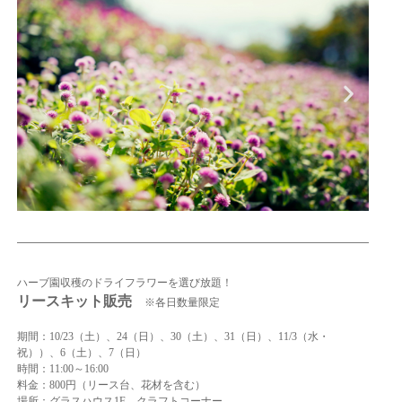
ハーブ園収穫のドライフラワーを選び放題！
リースキット販売
※各日数量限定
期間：10/23（土）、24（日）、30（土）、31（
日）、11/3（水・
祝））、6（土）、7（日）
時間：11:00～16:00
料金：800円（リース台、花材を含む）
場所：グラスハウス1F クラフトコーナー