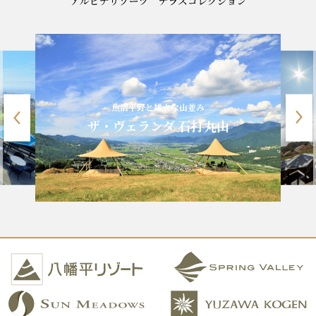
魚沼平野と雄大な山並み
ザ・ヴェランダ 石打丸山