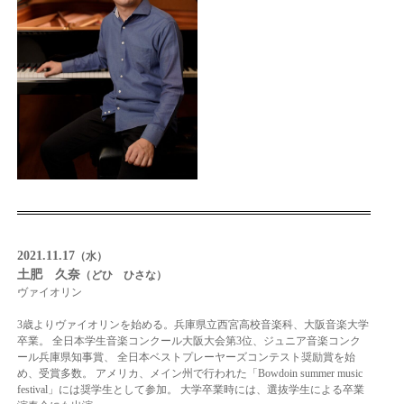
2021.11.17
（水）
土肥 久奈
（どひ ひさな）
ヴァイオリン
3歳よりヴァイオリンを始める。兵庫県立西宮高校音楽科、大阪音楽大学
卒業。 全日本学生音楽コンクール大阪大会第3位、ジュニア音楽コンク
ール兵庫県知事賞、 全日本ベストプレーヤーズコンテスト奨励賞を始
め、受賞多数。 アメリカ、メイン州で行われた「Bowdoin summer music
festival」には奨学生として参加。 大学卒業時には、選抜学生による卒業