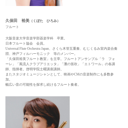
久保田 裕美
（くぼた ひろみ）
フルート
大阪音楽大学音楽学部器楽学科 卒業。
日本フルート協会 会員。
Universal Flute Orchestra Japan、さくら木管五重奏、むじくるみ室内楽合奏
団、神戸フィルハーモニック 等のメンバー。
「久保田裕美フルート教室」を主宰。フルートアンサンブル「ラ フォ
ーレ」「風流人クラブアリエッタ」「灘の笛吹」「エトワール」の各講
師、指揮者。啓明学院土曜講座講師。
またスタジオミュージシャンとして、映画やCMの音楽制作にも多数参
加。
幅広い音の可能性を探求し続けるフルート奏者。