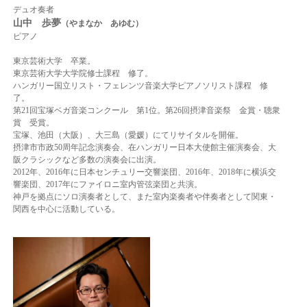
デュオ奏者
山中 歩夢
（やまなか あゆむ）
ピアノ
東京芸術大学 卒業。
東京芸術大学大学院修士課程 修了。
ハンガリー国立リスト・フェレンツ音楽大学ピアノソリスト課程 修
了。
第21回宝塚ベガ音楽コンクール 第1位。
第26回摂津音楽祭 金賞・聴衆
賞 受賞。
宝塚、池田（大阪）、大三島（愛媛）にてリサイタルを開催。
摂津市市政50周年記念演奏会、在ハンガリー日本大使館主催演奏会、大
阪クラシック
など多数の演奏会に出演。
2012年、2016年に日本センチュリー交響楽団、2016年、2018年に横浜交
響楽団、2017年にファイロニ室内管弦楽団と共演。
神戸を拠点にソロ演奏者として、また室内楽奏者や伴奏者として関東・
関西を中心に活動している。