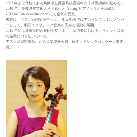
2007 年まで母校である兵庫県立西宮高校音
楽科の非常勤講師を勤める。
2010 年、愛知県立芸術大学同窓生と A klang ピアノトリオを
結成し、
2013 年 ConcorsoMusicArte にて金賞を受賞。
現在は、ソロ、室内楽を中心に 、地
元明石ではアンサンブル 135 メンバ
ーとして、明石でクラシック音楽を広める活動を展開。
2015 年には播磨室内合奏団を立ち上げ、室内楽におけるクラシック音楽
の振興に力を注い
でいる。
アスク音楽院講師。西宮音楽協会会員。日本クラシックコンクール審査
員。