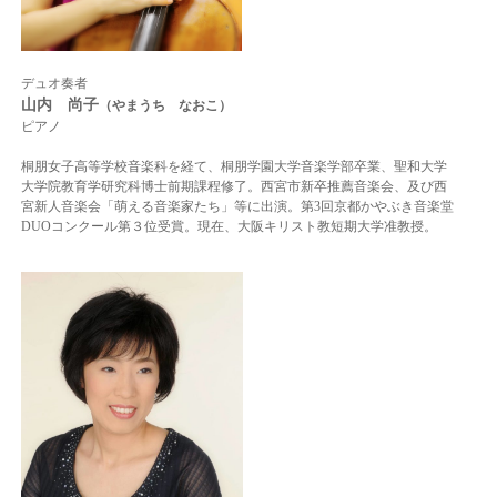
デュオ奏者
山内 尚子
（やまうち なおこ）
ピアノ
桐朋女子高等学校音楽科を経て、桐朋学園大学音楽学部卒業、聖和大学
大学院教育学研究科博士前期課程修了。西宮市新卒推薦音楽会、及び西
宮新人音楽会「萌える音楽家たち」等に出演。第3回京都かやぶき音楽堂
DUOコンクール第３位受賞。現在、大阪キリスト教短期大学准教授。