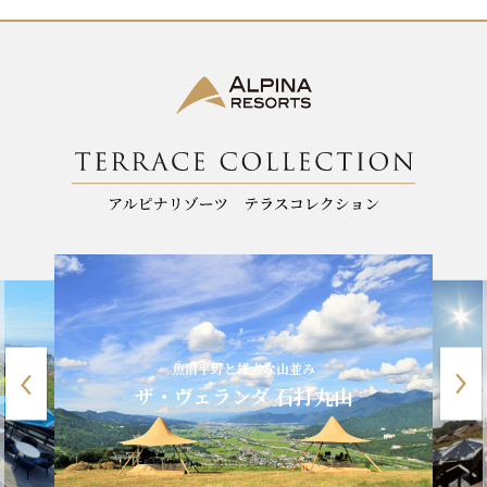
k
魚沼平野と雄大な山並み
ザ・ヴェランダ 石打丸山