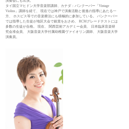
演奏会にも出演。
タイ国立マヒドン大学音楽部講師、カナダ：バンクーバー「Vintage
Violins」講師を経て、 現在では神戸で演奏活動と後進の指導にあたる一
方、 ホスピス等での音楽療法にも積極的に参加している。 バンクーバー
では指導した生徒が地区大会で銀賞をおさめ、 RCMグレードテストには
多数の生徒が合格。 現在、 関西芸術アカデミー会員、 日本臨床音楽研
究会准会員、 大阪音楽大学付属幼稚園ヴァイオリン講師、 大阪音楽大学
演奏員。