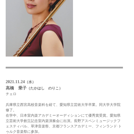
2021.11.24
（水）
高橋 乗子
（たかはし のりこ）
チェロ
兵庫県立西宮高校音楽科を経て、愛知県立芸術大学卒業。同大学大学院
修了。
在学中、日
本室内楽アカデミーオーディションにて優秀賞受賞。愛知県
立芸術大学創立記念室内楽演
奏会に出演。長野アスペンミュージックフ
ェスティバル、草津音楽祭、京都フランスアカ
デミー、フィンランド·ト
ゥルク音楽祭に参加。