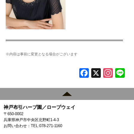
※内容は事前に変更となる場合がございます
F
X
In
L
a
st
c
a
e
gr
神戸布引ハーブ園／ロープウェイ
b
a
〒650-0002
o
m
兵庫県神戸市中央区北野町1-4-3
お問い合わせ：TEL:078-271-1160
o