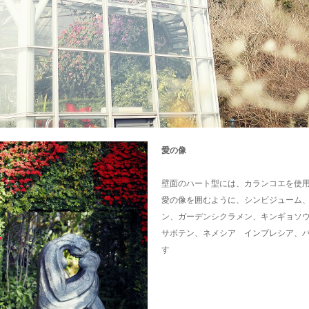
愛の像
壁面のハート型には、カランコエを使
愛の像を囲むように、シンビジューム
ン、ガーデンシクラメン、キンギョソ
サボテン、ネメシア インプレシア、パ
す