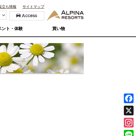
役立ち情報
サイトマップ
ベント・体験
買い物
F
a
X
c
I