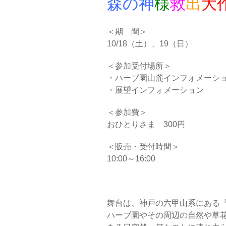
森の
神
様
救
出
大
＜期 間＞
10/18（土）、19（日）
＜参加受付場所＞
・ハーブ園山麓インフォメーシ
・展望インフォメーション
＜参加費＞
おひとりさま 300円
＜販売・受付時間＞
10:00～16:00
舞台は、神戸の六甲山系にある
ハーブ園やその周辺の自然や草