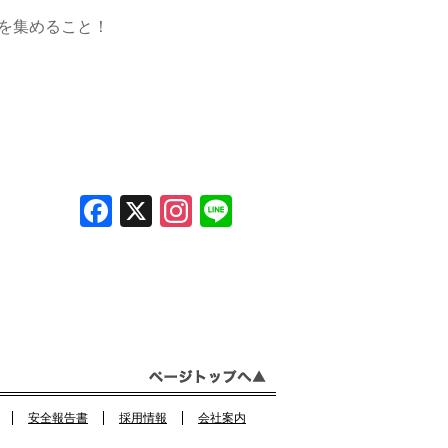
を集めること！
F
X
In
Li
a
st
n
c
a
e
e
gr
b
a
o
m
o
安全報告書
採用情報
会社案内
k