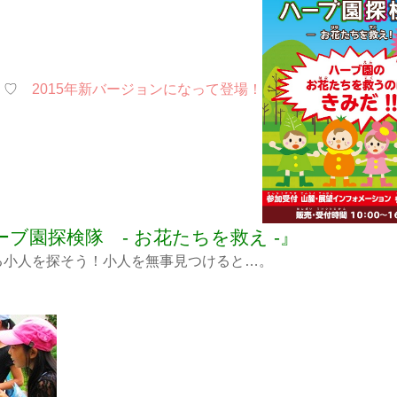
わく♡
2015年新バージョンになって登場！
ーブ園探検隊 - お花たちを救え -』
る小人を探そう！小人を無事見つけると…。