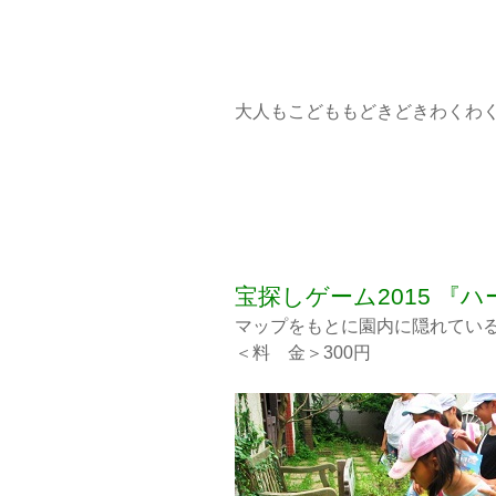
大人もこどももどきどきわく
宝探しゲーム2015 『ハ
マップをもとに園内に隠れてい
＜料 金＞300円