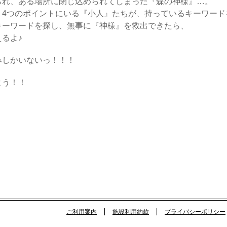
られ、ある場所に閉じ込められてしまった『森の神様』…。
、4つのポイントにいる『小人』たちが、持っているキーワード
キーワードを探し、無事に『神様』を救出できたら、
るよ♪
みしかいないっ！！！
よう！！
ご利用案内
施設利用約款
プライバシーポリシー