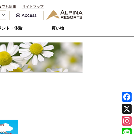
役立ち情報
サイトマップ
ベント・体験
買い物
F
a
X
c
I