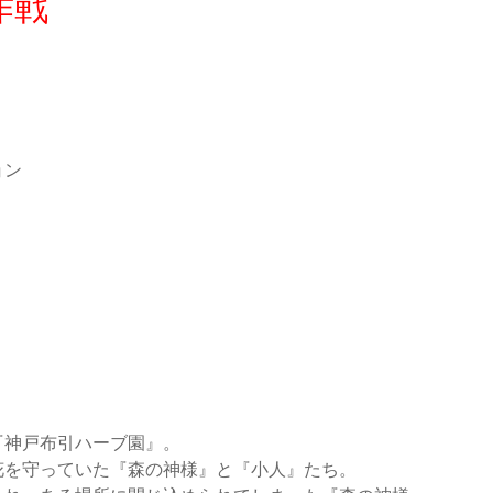
作戦
ョン
『神戸布引ハーブ園』。
花を守っていた『森の神様』と『小人』たち。