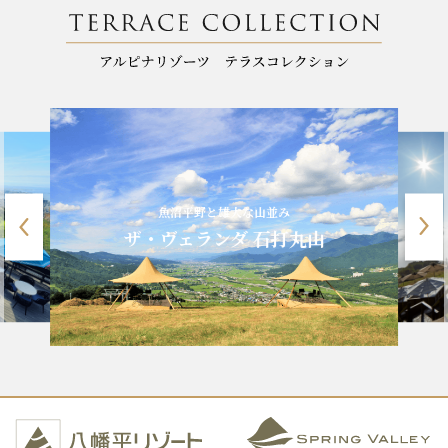
魚沼平野と雄大な山並み
ザ・ヴェランダ 石打丸山