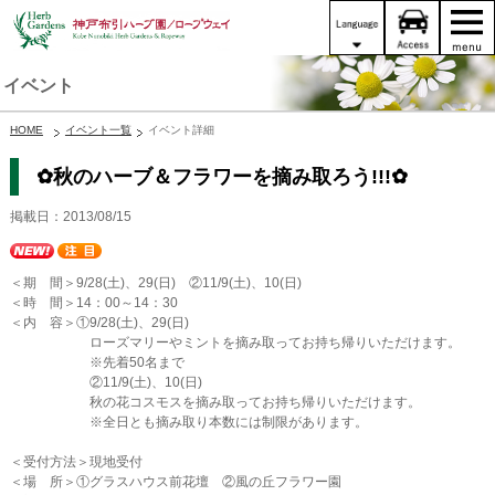
イベント
HOME
イベント一覧
イベント詳細
✿秋のハーブ＆フラワーを摘み取ろう!!!✿
掲載日：2013/08/15
＜期 間＞9/28(土)、29(日) ②11/9(土)、10(日)
＜時 間＞14：00～14：30
＜内 容＞①9/28(土)、29(日)
ローズマリーやミントを摘み取ってお持ち帰りいただけます。
※先着50名まで
②11/9(土)、10(日)
秋の花コスモスを摘み取ってお持ち帰りいただけます。
※全日とも摘み取り本数には制限があります。
＜受付方法＞現地受付
＜場 所＞①グラスハウス前花壇 ②風の丘フラワー園