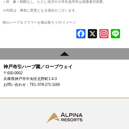
＜対 象＞制限なし。ただし幼児や小学生低学年は保護者付添要。
※内容は、事前に変更となる場合がございます。
秋のハーブ＆フラワーを摘み取ろう!※イメージ
F
X
In
L
a
st
c
a
e
gr
神戸布引ハーブ園／ロープウェイ
b
a
〒650-0002
o
m
兵庫県神戸市中央区北野町1-4-3
お問い合わせ：TEL:078-271-1160
o
k