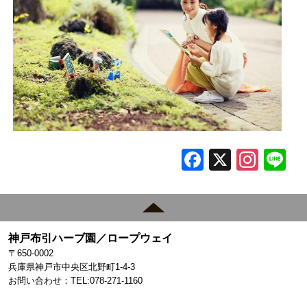
F
X
In
L
a
st
c
a
e
gr
神戸布引ハーブ園／ロープウェイ
b
a
〒650-0002
o
m
兵庫県神戸市中央区北野町1-4-3
お問い合わせ：TEL:078-271-1160
o