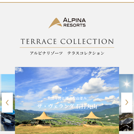
k
魚沼平野と雄大な山並み
ザ・ヴェランダ 石打丸山