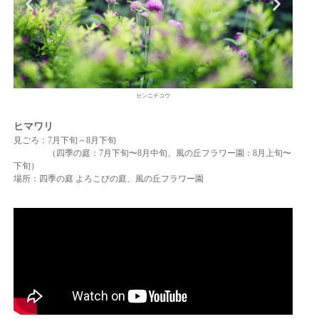
センニチコウ
ヒマワリ
見ごろ：7月下旬～8月下旬
（四季の庭：7⽉下旬〜8⽉中旬、⾵の丘フラワー園：8⽉上旬〜
下旬）
場所：四季の庭 よろこびの庭、風の丘フラワー園