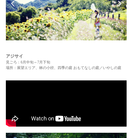
アジサイ
見ごろ：6月中旬～7月下旬
場所：展望エリア、林の小径、四季の庭 おもてなしの庭／いやしの庭