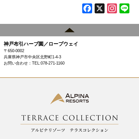
F
X
In
L
a
st
c
a
e
gr
神戸布引ハーブ園／ロープウェイ
b
a
〒650-0002
o
m
兵庫県神戸市中央区北野町1-4-3
お問い合わせ：TEL:078-271-1160
o
k