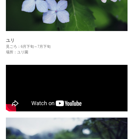
ユリ
見ごろ：6月下旬～7月下旬
場所：ユリ園