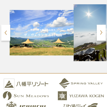
標高1900m、八ヶ岳ブルー
清里テラス
山