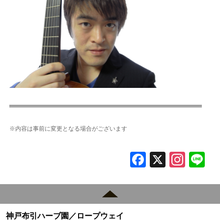
※内容は事前に変更となる場合がございます
F
X
In
L
a
st
c
a
e
gr
神戸布引ハーブ園／ロープウェイ