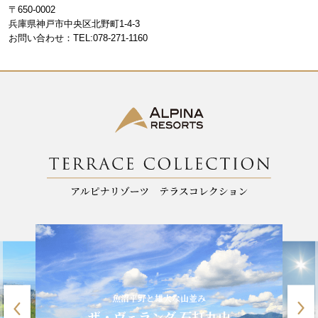
b
a
〒650-0002
o
m
兵庫県神戸市中央区北野町1-4-3
お問い合わせ：TEL:078-271-1160
o
k
魚沼平野と雄大な山並み
ザ・ヴェランダ 石打丸山