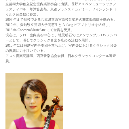
立芸術大学創立記念室内楽演
奏会に出演。長野アスペンミュージックフ
ェスティバル、草津音楽祭、京都フランスアカ
デミー、フィンランド·ト
ゥルク音楽祭に参加。
2007 年まで母校である兵庫県立西宮高校音
楽科の非常勤講師を勤める。
2010 年、愛知県立芸術大学同窓生と A klang ピアノトリオを
結成し、
2013 年 ConcorsoMusicArte にて金賞を受賞。
現在は、ソロ、室内楽を中心に 、地
元明石ではアンサンブル 135 メンバ
ーとして、明石でクラシック音楽を広める活動を展開。
2015 年には播磨室内合奏団を立ち上げ、室内楽におけるクラシック音楽
の振興に力を注い
でいる。
アスク音楽院講師。西宮音楽協会会員。日本クラシックコンクール審査
員。