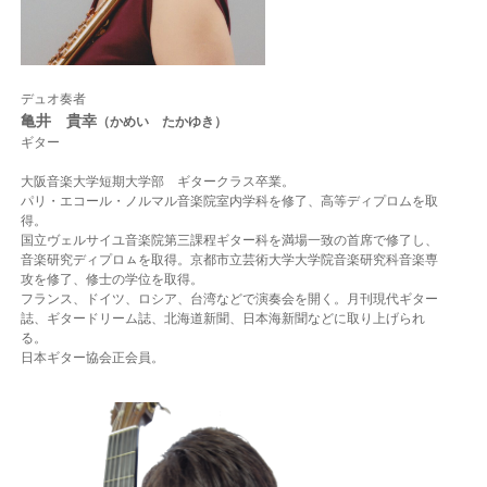
デュオ奏者
亀井 貴幸
（かめい たかゆき）
ギター
大阪音楽大学短期大学部 ギタークラス卒業。
パリ・エコール・ノルマル音楽院室内学科を修了、高等ディプロムを取
得。
国立ヴェルサイユ音楽院第三課程ギター科を満場一致の首席で修了し、
音楽研究ディプロㇺを取得。京都市立芸術大学大学院音楽研究科音楽専
攻を修了、
修士の学位を取得。
フランス、ドイツ、ロシア、台湾などで演奏会を開く。
月刊現代ギター
誌、ギタードリーム誌、北海道新聞、日本海新聞などに取り上げられ
る。
日本ギター協会正会員。