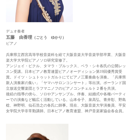
デュオ奏者
五藤 由香理
（ごとう ゆかり）
ピアノ
兵庫県立西宮高等学校音楽科を経て大阪音楽大学音楽学部卒業、大阪音
楽大学大学院ピアノソロ研究室修了。
アンジェイ・ピクル、タマラ・ブルックス、ベラ・シキ各氏の公開レッ
スン受講。
日本ピアノ教育連盟ピアノオーディション第19回優秀賞受
賞。ドイツ・シュトゥットガルトにてピアノ三重奏曲を演奏。「兵庫県
新人演奏家の集い」「ヤマハサロンコンサート」等出演。ポーランド国
立放送交響楽団とラフマニノフのピアノコンチェルト２番を共演。
後続の指導の傍ら、ソロやアンサンブル、伴奏、結婚式や各種パーティ
ーでの演奏など幅広く活動している。
山本令子、泉高弘、青井彰、野島
稔、神野明、仙石浩之の各氏に師事。
現在、大阪音楽大学演奏員、平安
女学院大学非常勤講師。日本ピアノ教育連盟、神戸音楽家協会各会員。