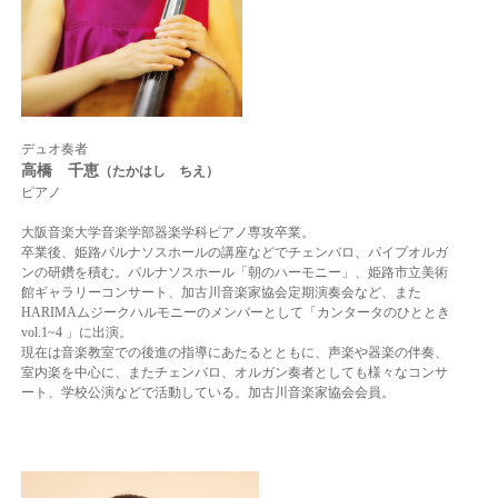
デュオ奏者
高橋 千恵
（たかはし
ちえ）
ピアノ
大阪音楽大学音楽学部器楽学科ピアノ専攻卒業。
卒業後、姫路パルナソスホールの講座などでチェンバロ、パイプオルガ
ンの研鑽を積む。
パルナソスホール「朝のハーモニー」、姫路市立美術
館ギャラリーコンサート、
加古川音楽家協会定期演奏会など、また
HARIMAムジークハルモニーのメンバーとして「カンタータのひととき
vol.1~4 」に出演。
現在は音楽教室での後進の指導にあたるとともに、声楽や器楽の伴奏、
室内楽を中心に、またチェンバロ、オルガン奏者としても様々なコンサ
ート、学校公演などで活動している。
加古川音楽家協会会員。