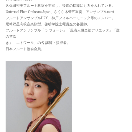
久保田裕美フルート教室を主宰し、後進の指導にも力を入れている。
Universal Flute Orchestra Japan、さくら木管五重奏、アンサンブルmimi、
フルートアンサンブルH2Y、神戸フィルハーモニック等のメンバー。
尼崎双星高校音楽類型、啓明学院土曜講座の各講師。
フルートアンサンブル「ラ フォーレ」「風流人倶楽部アリエッタ」「灘
の笛吹
き」「エトワール」の各 講師・指揮者。
日本フルート協会会員。