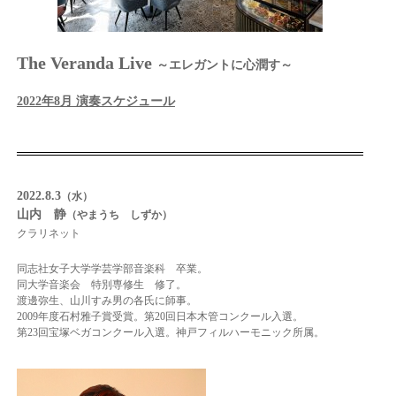
The Veranda Live
～エレガントに心潤す～
2022年8月 演奏スケジュール
2022.8.3
（水）
山内 静
（やまうち しずか）
クラリネット
同志社女子大学学芸学部音楽科 卒業。
同大学音楽会 特別専修生 修了。
渡邊弥生、山川すみ男の各氏に師事。
2009年度石村雅子賞受賞。
第20回日本木管コンクール入選。
第23回宝塚ベガコンクール入選。
神戸フィルハーモニック所属。