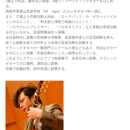
3歳より民謡、藤本流三味線、8歳でアコースティックギターをはじめ
る。
高校卒業後は音楽学校〈MI Japan〉のエレキギター科へ進む。
また、17歳より作曲活動も始め、「ロックバンド」や「ギターとバイオ
リンのユニット」、「和太鼓と津軽三味線のユニット」
「ソロウクレレプレイヤー」、「ソロギタリスト」など多数の音楽活動
を行ないながら、音楽関連会社へ就職。
会社員時代に多数の芸術家や演奏家、楽器製作者との交流経験を持ち、
様々な経験を経て2018年より自身の音楽活動を始動する。
クラシックギターの一般部門コンクール入賞などもあり、現在はギター
を中心とした演奏・作曲活動やレッスン指導を行っている。
これまでにクラシックピアノで松崎雅子、永井正幸に師事。クラシック
ギターで川口優和、濱田圭に師事。
作曲で武藤好男、田中邦彦に師事する。