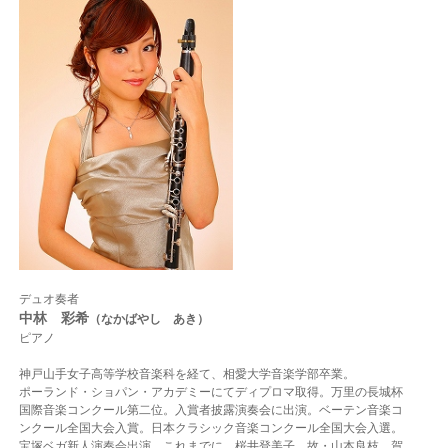
デュオ奏者
中林 彩希
（なかばやし あき）
ピアノ
神戸山手女子高等学校音楽科を経て、相愛大学音楽学部卒業。
ポーランド・ショパン・アカデミーにてディプロマ取得。万里の長城杯
国際音楽コンクール第二位。入賞者披露演奏会に出演。ベーテン音楽コ
ンクール全国大会入賞。日本クラシック音楽コンクール全国大会入選。
宝塚ベガ新人演奏会出演。これまでに、桜井登美子、故・山本良枝、賀