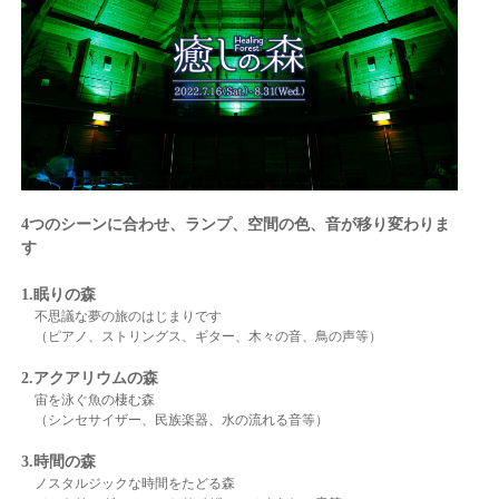
4つのシーンに合わせ、ランプ、空間の色、音が移り変わりま
す
1.眠りの森
不思議な夢の旅のはじまりです
（ピアノ、ストリングス、ギター、木々の音、鳥の声等）
2.アクアリウムの森
宙を泳ぐ魚の棲む森
（シンセサイザー、民族楽器、水の流れる音等）
3.時間の森
ノスタルジックな時間をたどる森