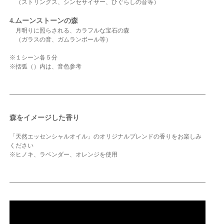
（ストリングス、シンセサイザー、ひぐらしの音等）
4.ムーンストーンの森
月明りに照らされる、カラフルな宝石の森
（ガラスの音、ガムランボール等）
※１シーン各５分
※括弧（）内は、音色参考
森をイメージした香り
「天然エッセンシャルオイル」のオリジナルブレンドの香りをお楽しみ
ください
※ヒノキ、ラベンダー、オレンジを使用