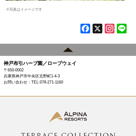
※写真はイメージです
F
X
In
L
a
st
c
a
e
gr
神戸布引ハーブ園／ロープウェイ
b
a
〒650-0002
o
m
兵庫県神戸市中央区北野町1-4-3
お問い合わせ：TEL:078-271-1160
o
k