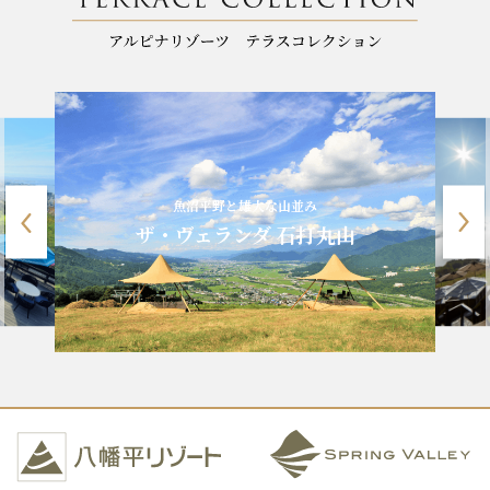
魚沼平野と雄大な山並み
ザ・ヴェランダ 石打丸山