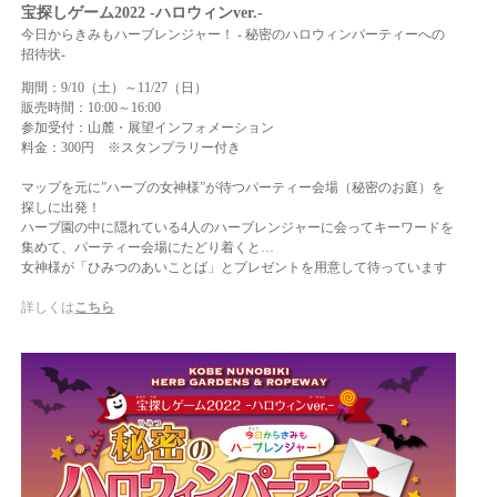
宝探しゲーム2022 -ハロウィンver.-
今日からきみもハーブレンジャー！ ‐ 秘密のハロウィンパーティーへの
招待状‐
期間：9/10（土）～11/27（日）
販売時間：10:00～16:00
参加受付：山麓・展望インフォメーション
料金：300円 ※スタンプラリー付き
マップを元に”ハーブの女神様”が待つパーティー会場（秘密のお庭）を
探しに出発！
ハーブ園の中に隠れている4人のハーブレンジャーに会ってキーワードを
集めて、パーティー会場にたどり着くと…
女神様が「ひみつのあいことば」とプレゼントを用意して待っています
詳しくは
こちら