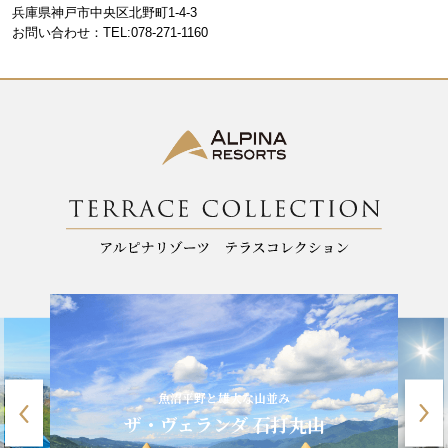
o
m
兵庫県神戸市中央区北野町1-4-3
お問い合わせ：TEL:078-271-1160
o
k
魚沼平野と雄大な山並み
ザ・ヴェランダ 石打丸山