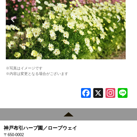
※写真はイメージです
※内容は変更となる場合がございます
F
X
In
L
a
st
c
a
e
gr
神戸布引ハーブ園／ロープウェイ
b
a
〒650-0002