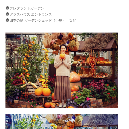
🎃
フレグラントガーデン
🎃
グラスハウス エントランス
🎃
四季の庭 ガーデンシェッド（小屋） など