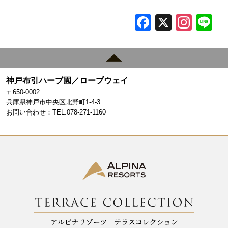
F
X
In
L
a
st
c
a
e
gr
神戸布引ハーブ園／ロープウェイ
b
a
〒650-0002
o
m
兵庫県神戸市中央区北野町1-4-3
お問い合わせ：TEL:078-271-1160
o
k