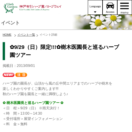
イベント
HOME
イベント一覧
イベント詳細
✿9/29（日）限定!!!✿樹木医園長と巡るハーブ
園ツアー
掲載日：2013/09/01
ハーブ園の園長が、山頂から風の丘中間エリアまでのハーブや樹木を
楽しくわかりやすくご案内します!!!
秋のハーブ園を園長と一緒に満喫しよう♪
✿ 樹木医園長と巡るハーブ園ツアー ✿
＜日 程＞9/29（日） ※雨天決行！
＜時 間＞13:00～14:30
＜受付場所＞展望インフォメーション
＜料 金＞無料