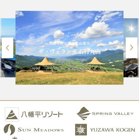
魚沼平野と雄大な山並み
ザ・ヴェランダ 石打丸山