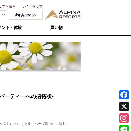
役立ち情報
サイトマップ
ベント・体験
買い物
ブ園パーティーへの招待状‐
F
a
X
c
を探しに出かけます。ハーブ園の中に隠れ
I
。