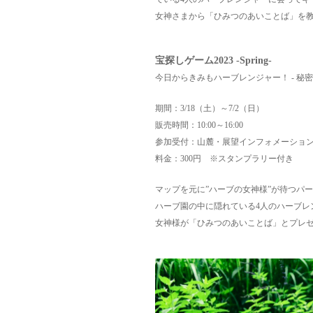
女神さまから「ひみつのあいことば」を
宝探しゲーム2023 -Spring-
今日からきみもハーブレンジャー！ ‐ 秘
期間：3/18（土）～7/2（日）
販売時間：10:00～16:00
参加受付：山麓・展望インフォメーシ
料金：300円 ※スタンプラリー付き
マップを元に”ハーブの女神様”が待つパ
ハーブ園の中に隠れている4人のハーブレ
女神様が「ひみつのあいことば」とプレ