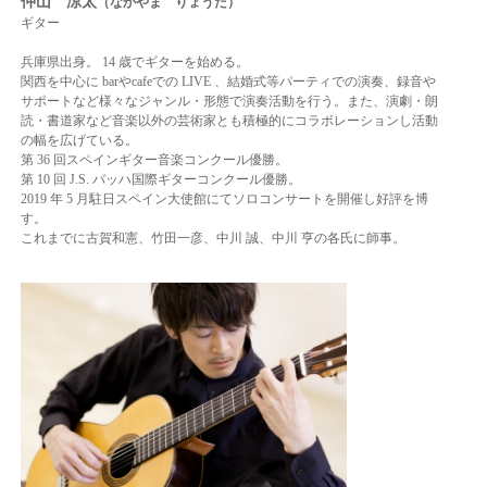
仲山 涼太
（なかやま りょうた）
ギター
兵庫県出身。 14 歳でギターを始める。
関西を中心に barやcafeでの LIVE 、結婚式等パーティでの演奏、録音や
サポートなど様々な
ジャンル・形態で演奏活動を行う。また、演劇・朗
読・書道家など音楽以外の芸術家とも積
極的にコラボレーションし活動
の幅を広げている。
第 36 回スペインギター音楽コンクール優勝。
第 10 回 J.S. バッハ国際ギターコンクール優勝。
2019 年 5 月駐日スペイン大使館にてソロコンサートを開催し好評を博
す。
これまでに古賀和憲、竹田一彦、中川 誠、中川 亨の各氏に師事。