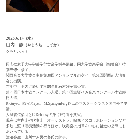
2023.6
.14
（水）
山内 静
（やまうち しずか）
クラリネット
同志社女子大学学芸学部音楽学科卒業後、同大学音楽学会《頌啓会》特
別専修生修了。
関西音楽大学協会主催第30回アンサンブルの夕べ、第51回関西新人演奏
会に出演。
在学中、学内に於いて2009年度石村雅子賞受賞。
第20回日本木管コンクール入選、第23回宝塚ベガ音楽コンクール木管部
門入選。
R.Guyot、故W.Meyer、M.Spangenberg各氏のマスタークラスを国内外で受
講。
大津管弦楽団とC.Debussyの第1狂詩曲を共演。
現在は室内楽や吹奏楽、オーケストラ、映像とのコラボレーションなど
多岐に渡り演奏活動を行うほか、吹奏楽の指導を中心に後進の指導にも
あたっている。
渡邉弥生、山川すみ男の各氏に師事。