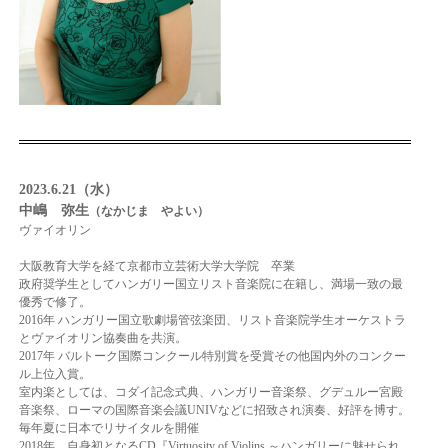
2023.6.21（水）
中嶋 弥生
（なかじま やよい）
ヴァイオリン
大阪教育大学を経て京都市立芸術大学大学院 卒業
政府奨学生としてハンガリー国立リスト音楽院に在籍し、満場一致の最
優秀で修了。
2016年 ハンガリー国立歌劇場管弦楽団、リスト音楽院学生オーケストラ
と
ヴァイオリン協奏曲を共演。
2017年 バルトーク国際コンクール特別賞を受賞
その他国内外のコンクー
ル上位入賞。
室内楽としては、コダイ記念式典、ハンガリー音楽祭、グデュルー宮殿
音楽祭、ローマの
国際音楽会議UNIVなどに招致され演奏、好評を博す。
毎年夏に日本でリサイタルを開催
2018年、自身初となるCD『Virtuosity of Violins ～ハンガリーに魅せられ