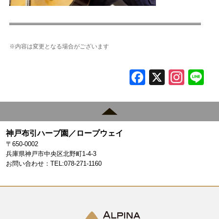
※内容は変更となる場合がございます
F
X
In
L
a
st
c
a
e
gr
神戸布引ハーブ園／ロープウェイ
b
a
〒650-0002
o
m
兵庫県神戸市中央区北野町1-4-3
お問い合わせ：TEL:078-271-1160
o
k