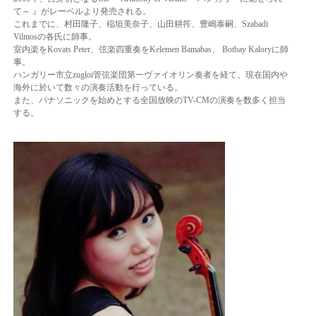
て～ 』
がレーベルより発売される。
これまでに、村田隆子、稲垣美奈子、山田耕筰、豊嶋泰嗣、Szabadi
Vilmos
の各氏に師事。
室内楽をKovats Peter、弦楽四重奏をKelemen Bamabas、 Botbay Kaloryに師
事。
ハンガリー市立zugloi管弦楽団第一ヴァイオリン奏者を経て、現在国内や
海外に於いて
数々の演奏活動を行っている。
また、パナソニックを始めとする全国放映のTV-CMの演奏を数多く担当
する。