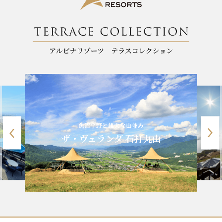
魚沼平野と雄大な山並み
ザ・ヴェランダ 石打丸山