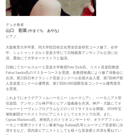
デュオ奏者
山口 彩菜
(やまぐち あやな)
ピアノ
大阪教育大学卒業、同大学院芸術文化専攻音楽研究コース修了。在学
中、シュトゥットガルト音楽大学にて日独親善アンサンブル公演に出
演、選抜にて大学オーケストラと協演。
日独にてカールスルーエ音楽大学教授Peter Eichr氏、リスト音楽院教授
Falvai Sandor氏のマスターコースを受講、各教授推薦により修了演奏会に
出演。第22回日本クラシック音楽コンクール全国大会入選、第7回神戸新
人音楽賞コンクール優秀賞、第17回KOBE国際音楽コンクール優秀賞等
を受賞。
これまでにオラデアフィルハーモニー（ルーマニア）、ハーモニアス管
弦楽団、アンサンブル神戸等とピアノ協奏曲を共演。神戸・大阪にてオ
ールベートーヴェンプログラムなどのソロリサイタルを開催。2018年宝
塚歌劇団オーケストラのピアニストとしてエキストラ出演。また、
Ciprian Marinescu氏、林裕氏とのトリオコンサートや、オラデアフィルハ
ーモニー首席ヴァイオリン奏者Nagy Kalman氏等とルーマニア音楽祭に出
演するなど、室内楽ピアニストとしても様々な音楽家と共演を重ねてい