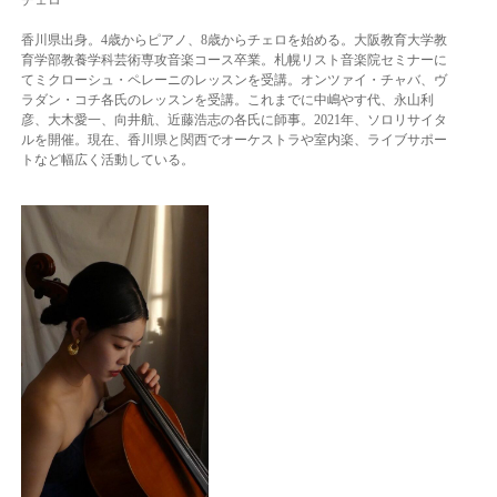
チェロ
香川県出身。4歳からピアノ、8歳からチェロを始める。大阪教育大学教
育学部教養学科芸術専攻音楽コース卒業。札幌リスト音楽院セミナーに
てミクローシュ・ペレーニのレッスンを受講。オンツァイ・チャバ、ヴ
ラダン・コチ各氏のレッスンを受講。これまでに中嶋やす代、永山利
彦、大木愛一、向井航、近藤浩志の各氏に師事。2021年、ソロリサイタ
ルを開催。現在、香川県と関西でオーケストラや室内楽、ライブサポー
トなど幅広く活動している。