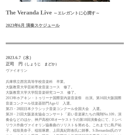
The Veranda Live
～エレガントに心潤す～
2023年6月 演奏スケジュール
2023.6.7（水）
正司 円
（しょうじ まどか）
ヴァイオリン
兵庫県立西宮高等学校音楽科 卒業。
大阪教育大学芸術専攻音楽コース 修了。
大阪教育大学大学院音楽研究コース 修了。
2013年ホアキン・トゥリーナ国際室内楽音楽祭 出演。
第16回大阪国際
音楽コンクール弦楽器部門Age-U 入選。
第25・28回日本クラシック音楽コンクール全国大会 入選。
第20・21回大阪楽友協会コンサート「若い音楽家たちの飛翔No.109」演
奏会などのほか、
神戸高校OBオーケストラの第18回演奏会にて、J.シベ
リウス作曲ヴァイオリン協奏曲の
ソリストを努める。
これまでに島戸祐
子、稲垣美奈子、稲垣琢磨、上田真紀郎各氏に師事。
S.Bernardini氏のマ