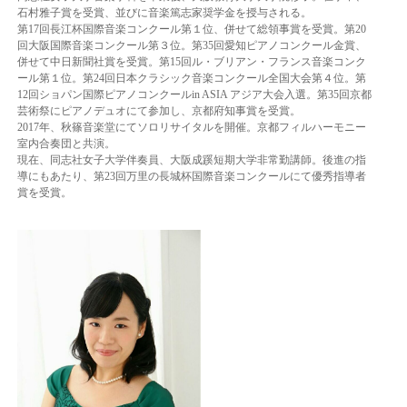
石村雅子賞を受賞、並びに音楽篤志家奨学金を授与される。
第17回長江杯国際音楽コンクール第１位、併せて総領事賞を受賞。第20
回大阪国際音楽コンクール第３位。第35回愛知ピアノコンクール金賞、
併せて中日新聞社賞を受賞。第15回ル・ブリアン・フランス音楽コンク
ール第１位。第24回日本クラシック音楽コンクール全国大会第４位。第
12回ショパン国際ピアノコンクールin ASIA アジア大会入選。第35回京都
芸術祭にピアノデュオにて参加し、京都府知事賞を受賞。
2017年、秋篠音楽堂にてソロリサイタルを開催。京都フィルハーモニー
室内合奏団と共演。
現在、同志社女子大学伴奏員、大阪成蹊短期大学非常勤講師。後進の指
導にもあたり、第23回万里の長城杯国際音楽コンクールにて優秀指導者
賞を受賞。