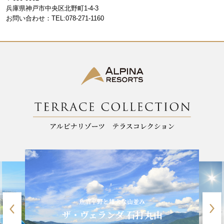
o
m
兵庫県神戸市中央区北野町1-4-3
お問い合わせ：TEL:078-271-1160
o
k
魚沼平野と雄大な山並み
ザ・ヴェランダ 石打丸山