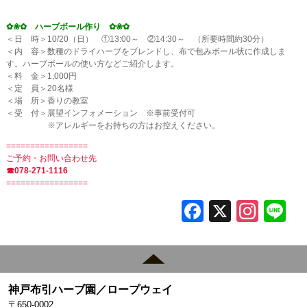
✿❀✿ ハーブボール作り ✿❀✿
＜日 時＞10/20（日） ①13:00～ ②14:30～ （所要時間約30分）
＜内 容＞数種のドライハーブをブレンドし、布で包みボール状に作成しま
す。ハーブボールの使い方などご紹介します。
＜料 金＞1,000円
＜定 員＞20名様
＜場 所＞香りの教室
＜受 付＞展望インフォメーション ※事前受付可
※アレルギーをお持ちの方はお控えください。
=================
ご予約・お問い合わせ先
☎078-271-1116
=================
F
X
In
L
a
st
c
a
e
gr
神戸布引ハーブ園／ロープウェイ
b
a
〒650-0002