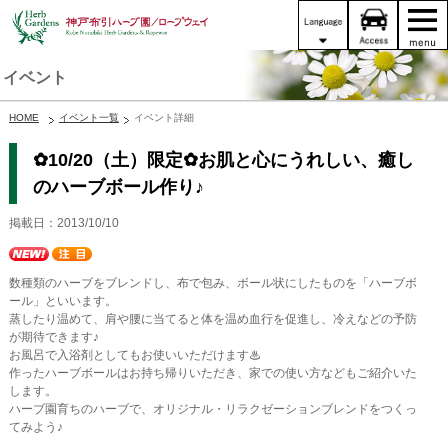
イベント
HOME
イベント一覧
イベント詳細
✿10/20（土）限定✿お肌と心にうれしい、癒し
のハーブボール作り♪
掲載日：2013/10/10
数種類のハーブをブレンドし、布で包み、ボール状にしたものを「ハーブボ
ール」といいます。
蒸したり温めて、肩や腰に当てると体を温め血行を促進し、冷えなどの予防
が期待できます♪
お風呂で入浴剤としてもお使いいただけます♨
作ったハーブボールはお持ち帰りいただき、家での使い方などもご紹介いた
します。
ハーブ園育ちのハーブで、オリジナル・リラクゼーションブレンドをつくっ
てみよう♪