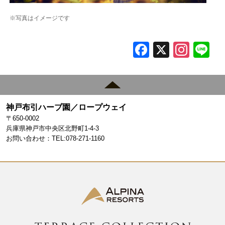
※写真はイメージです
F
X
In
L
a
st
c
a
e
gr
神戸布引ハーブ園／ロープウェイ
b
a
〒650-0002
o
m
兵庫県神戸市中央区北野町1-4-3
お問い合わせ：TEL:078-271-1160
o
k