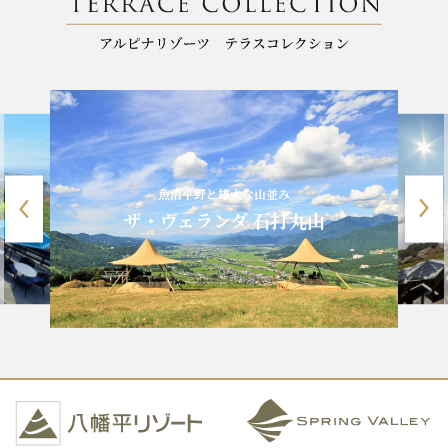
魚沼平野と雄大な山並み
ザ・ヴェランダ 石打丸山