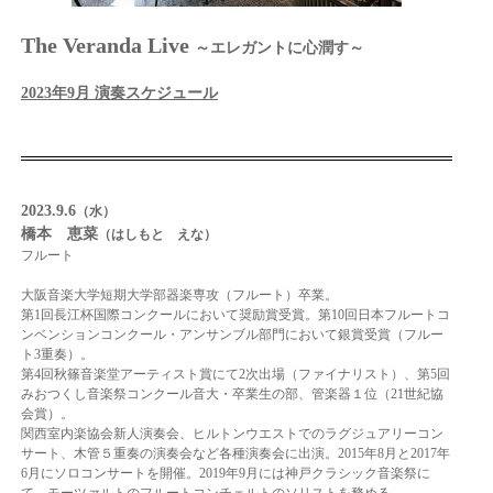
The Veranda Live
～エレガントに心潤す～
2023年9月 演奏スケジュール
2023.9.6
（水）
橋本 恵菜
（はしもと えな）
フルート
大阪音楽大学短期大学部器楽専攻（フルート）卒業。
第1回長江杯国際コンクールにおいて奨励賞受賞。第10回日本フルートコ
ンベンションコンクール・アンサンブル部門において銀賞受賞（フルー
ト3重奏）。
第4回秋篠音楽堂アーティスト賞にて2次出場（ファイナリスト）、第5回
みおつくし音楽祭コンクール音大・卒業生の部、管楽器１位（21世紀協
会賞）。
関西室内楽協会新人演奏会、ヒルトンウエストでのラグジュアリーコン
サート、木管５重奏の演奏会など各種演奏会に出演。2015年8月と2017年
6月にソロコンサートを開催。2019年9月には神戸クラシック音楽祭に