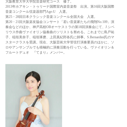
大阪教育大学大学院音楽研究コース 修了。
2013年ホアキン・トゥリーナ国際室内楽音楽祭 出演。
第16回大阪国際
音楽コンクール弦楽器部門Age-U 入選。
第25・28回日本クラシック音楽コンクール全国大会 入選。
第20・21回大阪楽友協会コンサート「若い音楽家たちの飛翔No.109」演
奏会などのほか、
神戸高校OBオーケストラの第18回演奏会にて、J.シベ
リウス作曲ヴァイオリン協奏曲の
ソリストを努める。
これまでに島戸祐
子、稲垣美奈子、稲垣琢磨、上田真紀郎各氏に師事。
S.Bernardini氏のマ
スタークラスを受講。
現在、大阪芸術大学管弦打演奏要員のほかに、ソ
ロやアンサンブルでも積極的に演奏活動を
行っている。
ヴァイオリン＆
フルートデュオ 『てまり』メンバー。