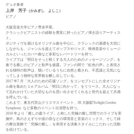
デュオ奏者
上岸 芳子
（かみぎし よしこ）
ピアノ
大阪音楽大学ピアノ専攻卒業。
クラシックピアニストの経験を豊富に持ったピアノ弾き語りアーティス
ト。
ポジティヴを届けるオリジナル曲を中心に、
クラシックの基礎を大切に
しながらも、ジャンルを超えてポップスやジャズ、映画音楽やミュージ
カルといったカバー曲など多彩なレパートリーを持つ。
ライブでは「明日をそっと軽くする大人のためのメッセージソング」を
奏でる癒しのピアノと歌声を披露。
ファンの間で『虹色の声』と表現さ
れる独特の歌声は、聴いているうちに
自然と癒され、不思議と元気にな
ってしまう独特な世界観を醸し出している。
2017 年7 月「大人のための応援ソング」をコンセプトにした全オリジナ
ル曲を集めた
１st アルバム「明日に向かって」をリリース。
大人になっ
て忘れかけていた大切なものを思い出させてくれると世代を超えて共感
を呼んでいる。
これまで、東京代官山クリスマスイベント、JR 大阪駅Twilight Gerden
Symphony など多数のイベント出演歴を持つ。
2018 年より「癒しの森ライブ」と称した究極の癒し空間でのライブを実
施中。鳥のさえずりや波の音などの環境音と音楽のミックス、そして緑
の舞台装飾で
「究極の癒し」を表現する演奏スタイルにこだわった活動
を続けている。