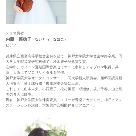
デュオ奏者
内藤 菜穂子
（ないとう なほこ）
ピアノ
兵庫県立西宮高等学校音楽科を経て、神戸女学院大学音楽学部卒業。同
大学大学院音楽研究科修了。鈴木豊子記念賞受賞。
在学中、ウィーン夏期国際音楽セミナーに参加しディプロマ取得。兵
庫、大阪にてソロリサイタルを開催。
神戸女学院大学オータムコンサート、同大学新人演奏会、第85回読売新
人演奏会、修士課程修了披露演奏会等に出演。
これまでに山本未央、小西豊子、松村英臣、成瀬修、坂井千春、山上明
美の各氏に師事。
現在、神戸女学院大学伴奏要員、エリーゼ音楽アカデミー、神戸ピアノ
ステーション各講師、大阪男声合唱団伴奏ピアニスト。