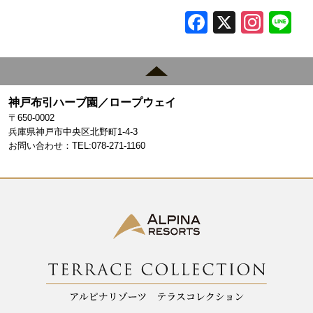
F
X
In
L
a
st
c
a
e
gr
神戸布引ハーブ園／ロープウェイ
b
a
〒650-0002
o
m
兵庫県神戸市中央区北野町1-4-3
お問い合わせ：TEL:078-271-1160
o
k