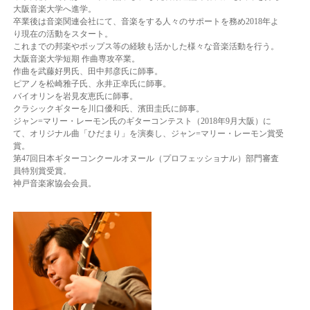
大阪音楽大学へ進学。
卒業後は音楽関連会社にて、音楽をする人々のサポートを務め2018年よ
り現在の活動をスタート。
これまでの邦楽やポップス等の経験も活かした様々な音楽活動を行う。
大阪音楽大学短期 作曲専攻卒業。
作曲を武藤好男氏、田中邦彦氏に師事。
ピアノを松崎雅子氏、永井正幸氏に師事。
バイオリンを岩見友恵氏に師事。
クラシックギターを川口優和氏、濱田圭氏に師事。
ジャン=マリー・レーモン氏のギターコンテスト（2018年9月大阪）に
て、オリジナル曲「ひだまり」を演奏し、ジャン=マリー・レーモン賞受
賞。
第47回日本ギターコンクールオヌール（プロフェッショナル）部門審査
員特別賞受賞。
神戸音楽家協会会員。