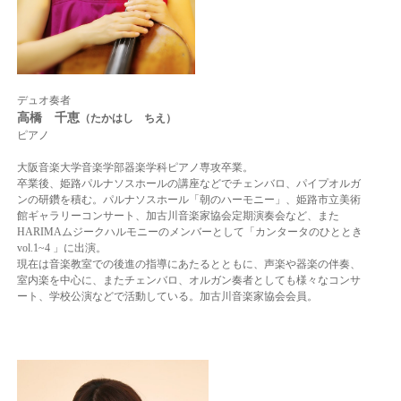
デュオ奏者
高橋 千恵
（たかはし
ちえ）
ピアノ
大阪音楽大学音楽学部器楽学科ピアノ専攻卒業。
卒業後、姫路パルナソスホールの講座などでチェンバロ、パイプオルガ
ンの研鑽を積む。
パルナソスホール「朝のハーモニー」、姫路市立美術
館ギャラリーコンサート、
加古川音楽家協会定期演奏会など、また
HARIMAムジークハルモニーのメンバーとして「カンタータのひととき
vol.1~4 」に出演。
現在は音楽教室での後進の指導にあたるとともに、声楽や器楽の伴奏、
室内楽を中心に、またチェンバロ、オルガン奏者としても様々なコンサ
ート、学校公演などで活動している。
加古川音楽家協会会員。