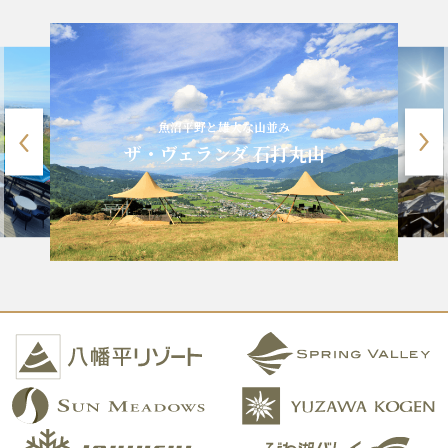
魚沼平野と雄大な山並み
ザ・ヴェランダ 石打丸山