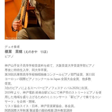
デュオ奏者
榎屋 里穂
（えのきや
りほ）
ピアノ
神戸山手女子高等学校音楽科を経て、大阪音楽大学音楽学部ピアノ
専攻に特待生入学、同大学卒業。
第30回兵庫県高等学校独唱独奏コンクールピアノ部門金賞、第11回
ヨーロッパ国際ピアノコンクール in Japan 全国大会金賞、他多数
受賞。
3台のピアノによるスーパーピアノフェスティバル2020に出演。
2019年より、神戸電鉄 鈴南台駅ビルにて神戸市のストリートピアノを使
用した地域を盛り上げるためのミニコンサート「駅ピアノで奏でるコン
サート」を企画・開催。
リスト協会スイス・日本、神戸音楽家協会、各会員。
関西国際大学附属 難波愛の園幼稚園 課外教室講師