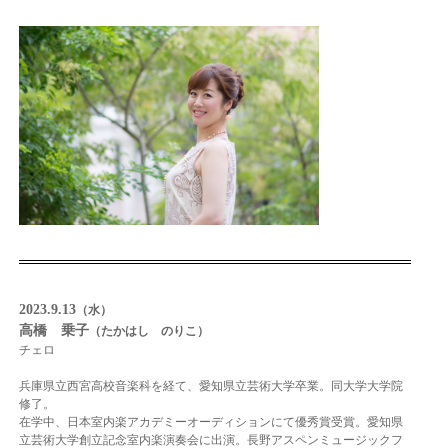
2023.9.13
（水）
高橋 乗子
（たかはし のりこ）
チェロ
兵庫県立西宮高校音楽科を経て、愛知県立芸術大学卒業。同大学大学院
修了。
在学中、日
本室内楽アカデミーオーディションにて優秀賞受賞。愛知県
立芸術大学創立記念室内楽演
奏会に出演。長野アスペンミュージックフ