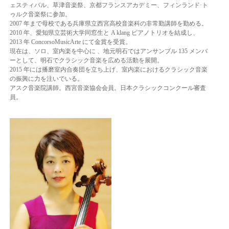
ェスティバル、草津音楽祭、京都フランスアカ
デミー、フィンランド·ト
ゥルク音楽祭に参加。
2007 年まで母校である兵庫県立西宮高校音
楽科の非常勤講師を勤める。
2010 年、愛知県立芸術大学同窓生と A klang ピアノトリオを
結成し、
2013 年 ConcorsoMusicArte にて金賞を受賞。
現在は、ソロ、室内楽を中心に 、地
元明石ではアンサンブル 135 メンバ
ーとして、明石でクラシック音楽を広める活動を展開。
2015 年には播磨室内合奏団を立ち上げ、室内楽におけるクラシック音楽
の振興に力を注い
でいる。
アスク音楽院講師。西宮音楽協会会員。日本クラシックコンクール審査
員。