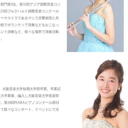
部門第3位。第32回アジア国際音楽コン
25回ブルクハルト国際音楽コンクール
ロオーケストラであるマニラ交響楽団と共
学校でボランティア演奏などをおこなっ
ベント演奏など、様々な場所で演奏活動
る。
、大阪音楽大学短期大学部卒業。卒業試
短大卒業後、編入し大阪音楽大学音楽部
。第16回PIARAピアノコンクール西日
して様々なコンサート、イベントにて活