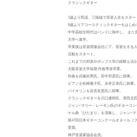
クラシックギター
3歳より民謡、三味線で音楽人生をスター
8歳よりアコースティックギターをはじめ
中学高校生時代はバンドに熱中し、 また
大学へ進学。
卒業後は音楽関連会社にて、音楽をする人
活動をスタート。
これまでの邦楽やポップス等の経験も活
大阪音楽大学短期 作曲専攻卒業。
作曲を武藤好男氏、田中邦彦氏に師事。
ピアノを松崎雅子氏、永井正幸氏に師事
バイオリンを岩見友恵氏に師事。
クラシックギターを川口優和氏、濱田圭
ジャン=マリー・レーモン氏のギターコンテ
ナル曲「ひだまり」を演奏し、ジャン=マ
第47回日本ギターコンクールオヌール（
受賞。
神戸音楽家協会会員。