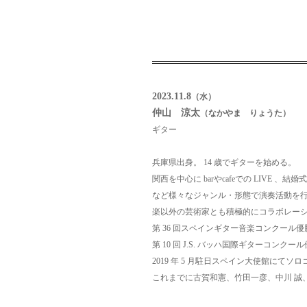
2023.11.8
（水）
仲山 涼太
（なかやま りょうた）
ギター
兵庫県出身。 14 歳でギターを始める。
関西を中心に barやcafeでの LIVE 
など様々な
ジャンル・形態で演奏活動を
楽以外の芸術家とも積
極的にコラボレー
第 36 回スペインギター音楽コンクール優
第 10 回 J.S. バッハ国際ギターコンクー
2019 年 5 月駐日スペイン大使館にて
これまでに古賀和憲、竹田一彦、中川 誠