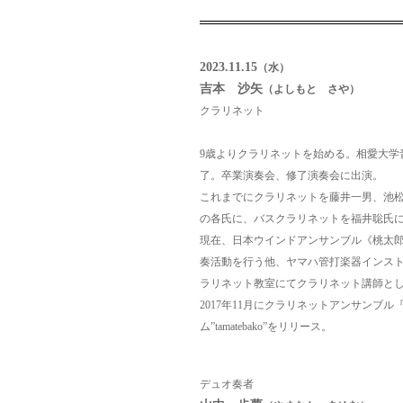
2023.11.15
（水）
吉本 沙矢
（よしもと さや）
クラリネット
9歳よりクラリネットを始める。相愛大学
了。卒業演奏会、修了演奏会に出演。
これまでにクラリネットを藤井一男、池
の各氏に、バスクラリネットを福井聡氏
現在、日本ウインドアンサンブル《桃太
奏活動を行う他、ヤマハ管打楽器インス
ラリネット教室にてクラリネット講師と
2017年11月にクラリネットアンサンブル『ta
ム”tamatebako”をリリース。
デュオ奏者