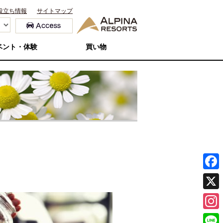
役立ち情報
サイトマップ
ベント・体験
買い物
F
a
X
c
I