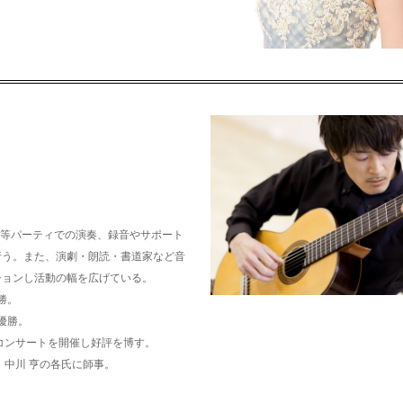
、結婚式等パーティでの演奏、録音やサポート
行う。また、演劇・朗読・書道家など音
ションし活動の幅を広げている。
勝。
ル優勝。
ソロコンサートを開催し好評を博す。
、中川 亨の各氏に師事。