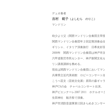
デュオ奏者
吉村 範子
（よしむら のりこ）
マンドリン
幼少より父（関西マンドリン合奏団主宰
関西マンドリン合奏団年２回定期演奏会
ギリシャ、イタリア演奏旅行 日希友好
2000年 関西マンドリン合奏団は神戸市
六甲道勤労市民センター、神戸新聞文化セン
リン講座講師を務める。
現在は関西マンドリン合奏団においてマ
兵庫県立近代美術館 ロビーコンサート
こうべ芸文（芸術文化展）原田の森ギャ
神戸CSの会 チャペルコンサート出演。
神戸ビエンナーレ2007 2011
ホテルオー
生田神社 観月祭で演奏。
神戸市消防音楽隊第12回きらめきコンサ