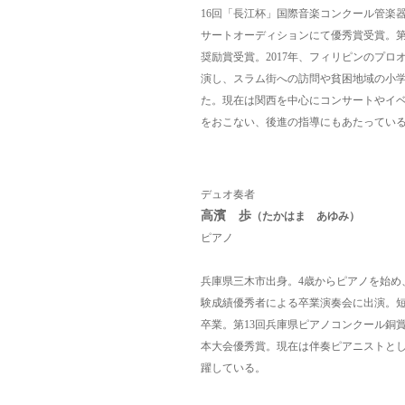
16回「長江杯」国際音楽コンクール管楽器
サートオーディションにて優秀賞受賞。第
奨励賞受賞。2017年、フィリピンのプ
演し、スラム街への訪問や貧困地域の小
た。現在は関西を中心にコンサートやイ
をおこない、後進の指導にもあたってい
デュオ奏者
高濱 歩
（たかはま あゆみ）
ピアノ
兵庫県三木市出身。4歳からピアノを始め
験成績優秀者による卒業演奏会に出演。
卒業。
第13回兵庫県ピアノコンクール銅賞
本大会優秀賞。
現在は伴奏ピアニストと
躍している。