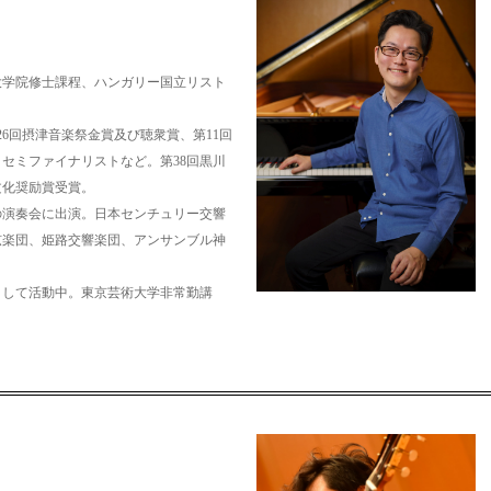
大学院修士課程、ハンガリー国立リスト
26回摂津音楽祭金賞及び聴衆賞、第11回
セミファイナリストなど。第38回黒川
文化奨励賞受賞。
の演奏会に出演。日本センチュリー交響
弦楽団、姫路交響楽団、アンサンブル神
として活動中。東京芸術大学非常勤講