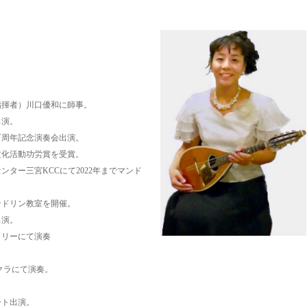
指揮者）川口優和に師事。
出演。
百周年記念演奏会出演。
文化活動功労賞を受賞。
ター三宮KCCにて2022年までマンド
ンドリン教室を開催。
出演。
ラリーにて演奏
クラにて演奏。
ート出演。