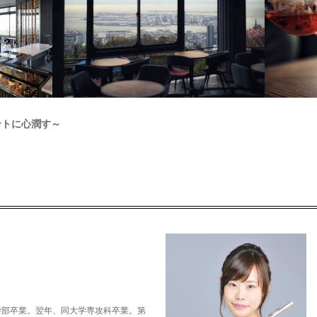
ントに心潤す～
学部卒業。翌年、同大学専攻科卒業。第