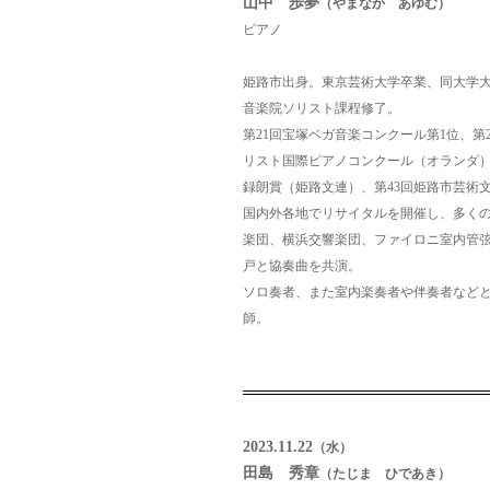
山中 歩夢
（やまなか あゆむ）
ピアノ
姫路市出身。東京芸術大学卒業、同大学
音楽院ソリスト課程修了。
第21回宝塚ベガ音楽コンクール第1位、第
リスト国際ピアノコンクール（オランダ）
録朗賞（姫路文連）、第43回姫路市芸術
国内外各地でリサイタルを開催し、多く
楽団、横浜交響楽団、ファイロニ室内管
戸と協奏曲を共演。
ソロ奏者、また室内楽奏者や伴奏者など
師。
2023.11.22
（水）
田島 秀章
（たじま ひであき）