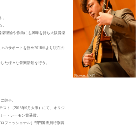
ト。
る。
音楽理論や作曲にも興味を持ち大阪音楽
々のサポートを務め2018年より現在の
かした様々な音楽活動を行う。
。
氏に師事。
スト（2018年9月大阪）にて、オリジ
リー・レーモン賞受賞。
プロフェッショナル）部門審査員特別賞