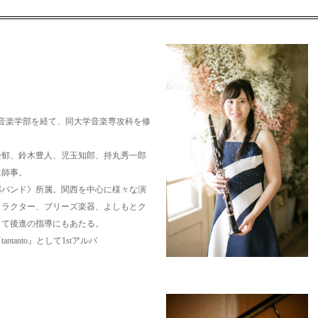
音楽学部を経て、同大学音楽専攻科を修
松郁、鈴木豊人、児玉知郎、持丸秀一郎
に師事。
郎バンド》所属。関西を中心に様々な演
トラクター、ブリーズ楽器、よしもとク
して後進の指導にもあたる。
ntanto』として1stアルバ