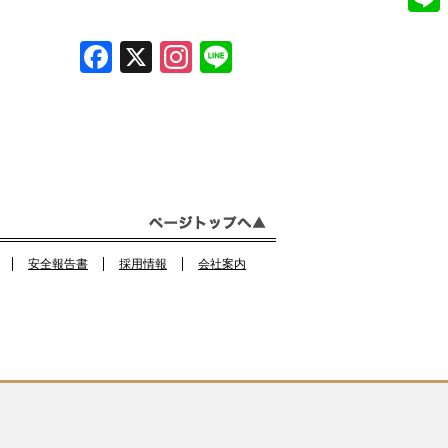
e
n
L
b
F
X
In
Li
s
i
o
a
st
n
t
n
o
c
a
e
a
e
k
e
gr
g
b
a
r
o
m
a
o
m
安全報告書
採用情報
会社案内
k