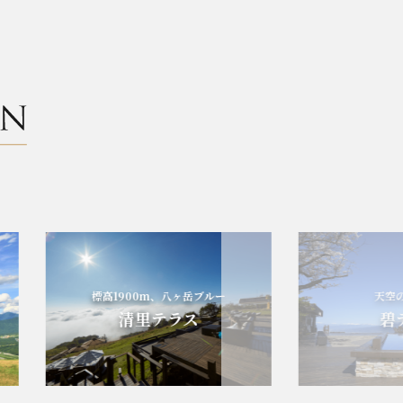
標高1900m、八ヶ岳ブルー
天空の碧
清里テラス
碧テ