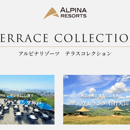
エレガントに心潤す
魚沼平野と雄大な山並み
ヴェランダ神戸
ザ・ヴェランダ 石打丸山