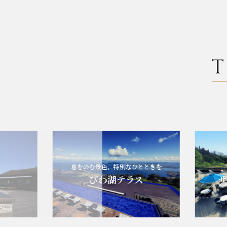
息をのむ景色、特別なひとときを
びわ湖テラス
ザ・