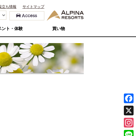
役立ち情報
サイトマップ
ベント・体験
買い物
F
a
X
c
I