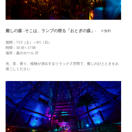
癒しの森 -そこは、ランプの燈る「おとぎの森」-
※無料
期間：7/13（土）～9/1（日）
時間：10:30～17:00
場所：森のホール 2F
光、音、香り、植物が演出するリラックス空間で、癒しのひとときをお
過ごしください