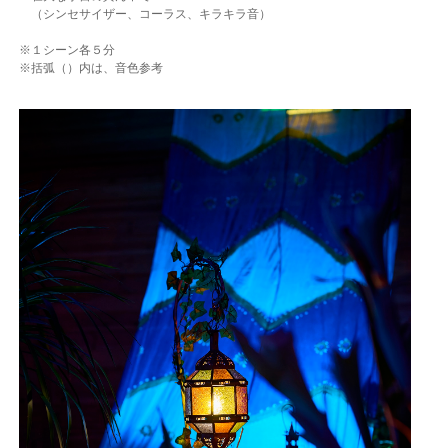
（シンセサイザー、コーラス、キラキラ音）
※１シーン各５分
※括弧（）内は、音色参考