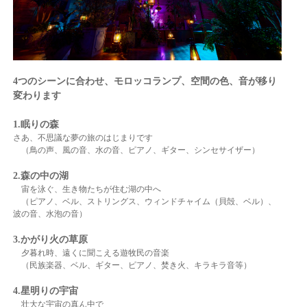
4つのシーンに合わせ、モロッコランプ、空間の色、音が移り
変わります
1.眠りの
森
さあ、不思議な夢の旅のはじまりです
（鳥の声、風の音、水の音、ピアノ、ギター、シンセサイザー）
2.森の中の湖
宙を泳ぐ、生き物たちが住む湖の中へ
（ピアノ、ベル、ストリングス、ウィンドチャイム（貝殻、ベル）、
波の音、水泡の音）
3.
かがり火の草原
夕暮れ時、遠くに聞こえる遊牧民の音楽
（民族楽器、ベル、ギター、ピアノ、焚き火、キラキラ音等）
4.星明りの宇宙
壮大な宇宙の真ん中で