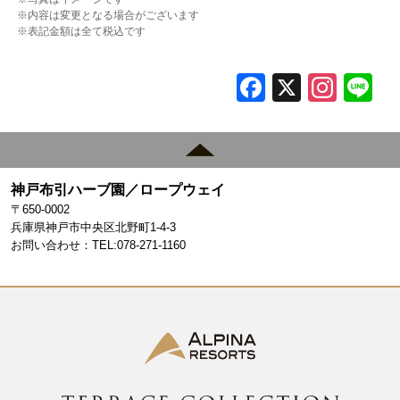
※内容は変更となる場合がございます
※表記金額は全て税込です
F
X
In
L
a
st
c
a
e
gr
神戸布引ハーブ園／ロープウェイ
b
a
〒650-0002
o
m
兵庫県神戸市中央区北野町1-4-3
お問い合わせ：TEL:078-271-1160
o
k