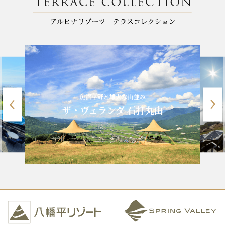
魚沼平野と雄大な山並み
ザ・ヴェランダ 石打丸山