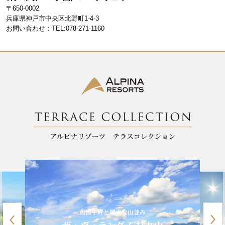
b
a
〒650-0002
o
m
兵庫県神戸市中央区北野町1-4-3
お問い合わせ：TEL:078-271-1160
o
k
魚沼平野と雄大な山並み