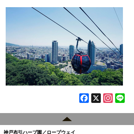
F
X
In
L
a
st
c
a
e
gr
神戸布引ハーブ園／ロープウェイ