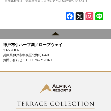
※開花時期は、気象状況等により変更となる場合がございます
F
X
In
L
a
st
c
a
e
gr
神戸布引ハーブ園／ロープウェイ
b
a
〒650-0002
o
m
兵庫県神戸市中央区北野町1-4-3
お問い合わせ：TEL:078-271-1160
o
k