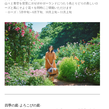
山々と青空を背景にガゼボやガーランドにつたう色とりどりの美しいロ
ーズと風にそよぐ花々を同時にご堪能いただけます
・ローズ：5月中旬～6月下旬、10月上旬～11月上旬
四季の庭-よろこびの庭-