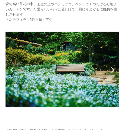
背の高い草花の中、芝生の上やハンモック、ベンチでくつろげる心地よ
いガーデンです。可愛らしい花々は優しげで、風にそよぐ姿に郷愁を感
じさせます
・ネモフィラ：5月上旬～下旬