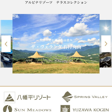
魚沼平野と雄大な山並み
ザ・ヴェランダ 石打丸山