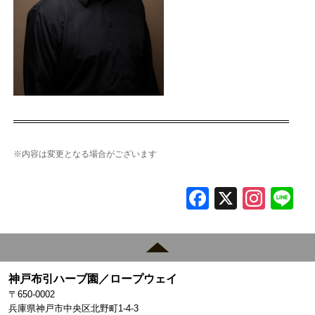
※内容は変更となる場合がございます
F
X
In
L
a
st
c
a
e
gr
神戸布引ハーブ園／ロープウェイ
b
a
〒650-0002
o
m
兵庫県神戸市中央区北野町1-4-3