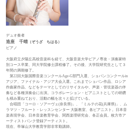
デュオ奏者
造座 千晴
（ぞうざ ちはる）
ピアノ
大阪府立夕陽丘高校音楽科を経て、大阪音楽大学ピアノ専攻・演奏家特
別コース卒業、同大学院修士課程修了。その後、大学院研究生として３
年間の満期修了。
第22回大阪国際音楽コンクールAge-G部門入選、ショパンコンクールin
アジア、ファイナル・アジア大会入選。これまでショパン作品、ロシア
作曲家作品、などをテーマとしてのリサイタルや、声楽・管弦楽器の伴
奏など各種演奏会に出演。コラボレーション・ピアニストとしての研鑽
も積み重ねており、活動の幅を次々と拡げている。
合唱団「コーロ・ソアーヴェ(奈良県)」、「ミルテの花(兵庫県)」、ム
ラマツ・フルート・レッスンセンター 大阪教室、各ピアニスト。日本音
楽表現学会、日本音楽教育学会、関西楽理研究会、各正会員。枚方市ア
ーティストバンク登録アーティスト。
現在、帝塚山大学教育学部非常勤講師。