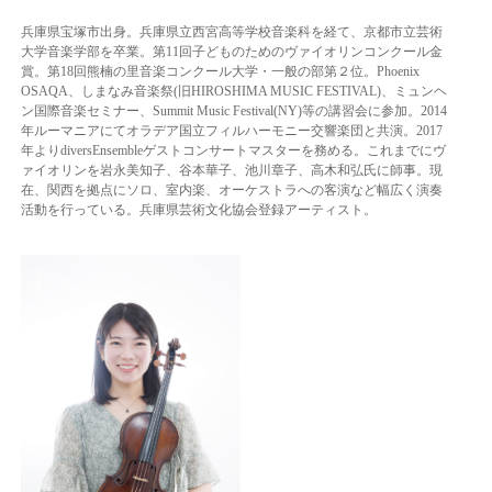
兵庫県宝塚市出身。兵庫県立西宮高等学校音楽科を経て、京都市立芸術
大学音楽学部を卒業。第11回子どものためのヴァイオリンコンクール金
賞。第18回熊楠の里音楽コンクール大学・一般の部第２位。Phoenix
OSAQA、しまなみ音楽祭(旧HIROSHIMA MUSIC FESTIVAL)、ミュンヘ
ン国際音楽セミナー、Summit Music Festival(NY)等の講習会に参加。2014
年ルーマニアにてオラデア国立フィルハーモニー交響楽団と共演。2017
年よりdiversEnsembleゲストコンサートマスターを務める。これまでにヴ
ァイオリンを岩永美知子、谷本華子、池川章子、高木和弘氏に師事。現
在、関西を拠点にソロ、室内楽、オーケストラへの客演など幅広く演奏
活動を行っている。兵庫県芸術文化協会登録アーティスト。