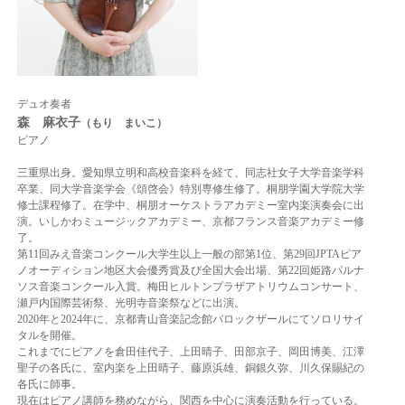
デュオ奏者
森 麻衣子
（もり まいこ）
ピアノ
三重県出身。愛知県立明和高校音楽科を経て、同志社女子大学音楽学科
卒業、同大学音楽学会《頌啓会》特別専修生修了。桐朋学園大学院大学
修士課程修了。在学中、桐朋オーケストラアカデミー室内楽演奏会に出
演。いしかわミュージックアカデミー、京都フランス音楽アカデミー修
了。
第11回みえ音楽コンクール大学生以上一般の部第1位、第29回JPTAピア
ノオーディション地区大会優秀賞及び全国大会出場、第22回姫路パルナ
ソス音楽コンクール入賞。梅田ヒルトンプラザアトリウムコンサート、
瀬戸内国際芸術祭、光明寺音楽祭などに出演。
2020年と2024年に、京都青山音楽記念館バロックザールにてソロリサイ
タルを開催。
これまでにピアノを倉田佳代子、上田晴子、田部京子、岡田博美、江澤
聖子の各氏に、室内楽を上田晴子、藤原浜雄、銅銀久弥、川久保賜紀の
各氏に師事。
現在はピアノ講師を務めながら、関西を中心に演奏活動を行っている。