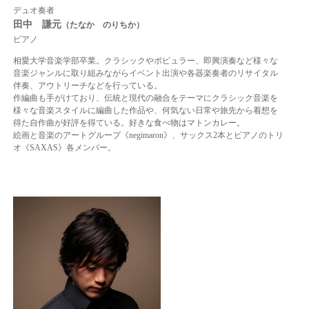
デュオ奏者
田中 謙元
（たなか のりちか）
ピアノ
相愛大学音楽学部卒業。
クラシックやポピュラー、即興演奏など様々な
音楽ジャンルに取り組みながらイベント出演や各器楽奏者のリサイタル
伴奏、アウトリーチなどを行っている。
作編曲も手がけており、伝統と現代の融合をテーマにクラシック音楽を
様々な音楽スタイルに編曲した作品や、何気ない日常や旅先から着想を
得た自作曲が好評を得ている。
好きな食べ物はマトンカレー。
絵画と音楽のアートグループ《negimaron》、
サックス2本とピアノのトリ
オ《SAXAS》各メンバー。