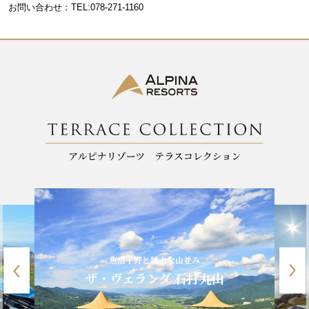
お問い合わせ：TEL:078-271-1160
o
k
魚沼平野と雄大な山並み
ザ・ヴェランダ 石打丸山