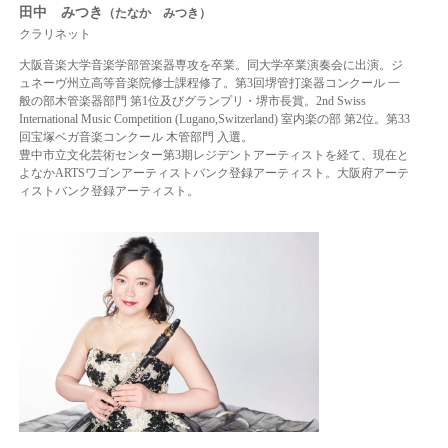
田中 みつき
（たなか みつき）
クラリネット
大阪音楽大学音楽学部管楽器専攻を卒業。
同大学卒業演奏会に出演。
ジ
ュネーヴ州立高等音楽院修士課程修了。
第
3
回堺管打楽器コンクール 一
般の部
木管楽器部門 第
1
位及びグランプリ・堺市長賞。
2nd Swiss
International Music Competition (Lugano,Switzerland)
室内楽の部 第
2
位。
第
33
回宝塚ベガ音楽コンクール 木管部門 入選。
豊中市立文化芸術センター第
3
期レジデントアーティストを経て、現在と
よなか
ARTS
ワゴンアーティストバンク登録アーティスト。
大阪府アーテ
ィストバンク登録アーティスト。