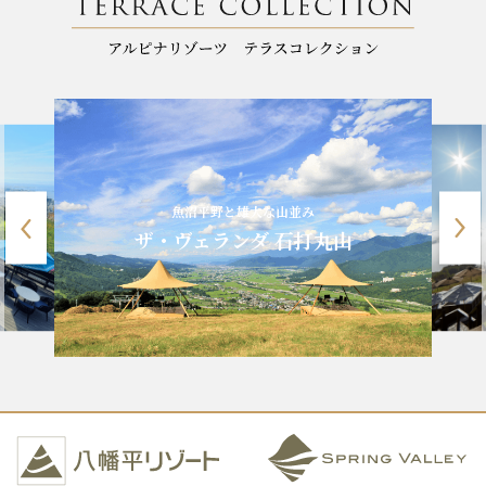
標高1900m、八ヶ岳ブルー
並み
清里テラス
打丸山