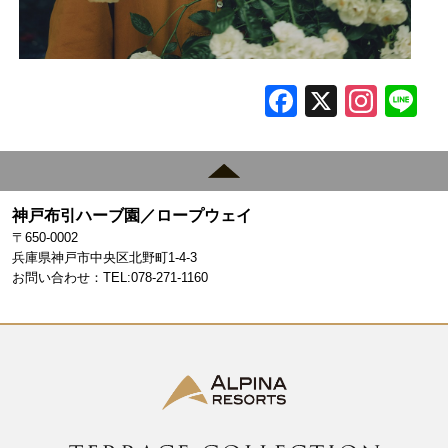
F
X
In
L
a
st
c
a
e
gr
神戸布引ハーブ園／ロープウェイ
b
a
〒650-0002
o
m
兵庫県神戸市中央区北野町1-4-3
お問い合わせ：TEL:078-271-1160
o
k