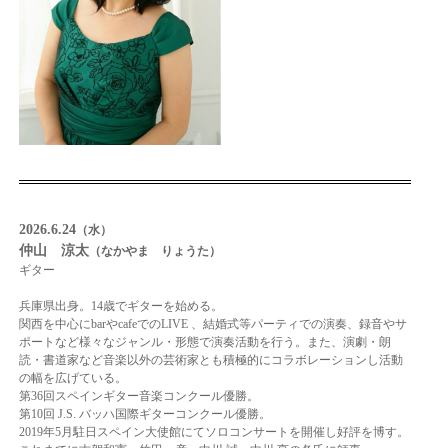
2026.6.24
（水）
仲山 涼太
（なかやま りょうた）
ギター
兵庫県出身。14歳でギターを始める。
関西を中心にbarやcafeでのLIVE 、結婚式等パーティでの演奏、録音やサ
ポートなど様々な
ジャンル・形態で演奏活動を行う。また、演劇・朗
読・書道家など音楽以外の芸術家とも積
極的にコラボレーションし活動
の幅を広げている。
第36回スペインギター音楽コンクール優勝。
第10回 J.S. バッハ国際ギターコンクール優勝。
2019年5月駐日スペイン大使館にてソロコンサートを開催し好評を博す。