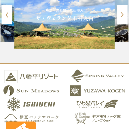
魚沼平野と雄大な山並み
ザ・ヴェランダ 石打丸山