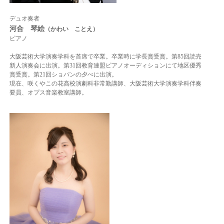
デュオ奏者
河合 琴絵
（かわい
ことえ）
ピアノ
大阪芸術大学演奏学科を首席で卒業。卒業時に学長賞受賞。第85回読売
新人演奏会に出演。第31回教育連盟ピアノオーディションにて地区優秀
賞受賞。第21回ショパンの夕べに出演。
現在、咲くやこの花高校演劇科非常勤講師、大阪芸術大学演奏学科伴奏
要員、オプス音楽教室講師。