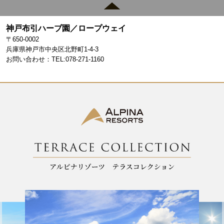
c
a
e
gr
神戸布引ハーブ園／ロープウェイ
b
a
〒650-0002
o
m
兵庫県神戸市中央区北野町1-4-3
お問い合わせ：TEL:078-271-1160
o
k