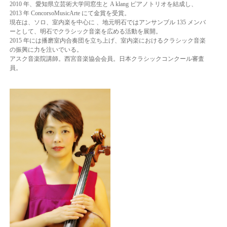
2010 年、愛知県立芸術大学同窓生と A klang ピアノトリオを
結成し、
2013 年 ConcorsoMusicArte にて金賞を受賞。
現在は、ソロ、室内楽を中心に 、地
元明石ではアンサンブル 135 メンバ
ーとして、明石でクラシック音楽を広める活動を展開。
2015 年には播磨室内合奏団を立ち上げ、室内楽におけるクラシック音楽
の振興に力を注い
でいる。
アスク音楽院講師。西宮音楽協会会員。日本クラシックコンクール審査
員。