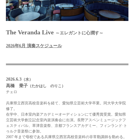
The Veranda Live
～エレガントに心潤す～
2026年6月 演奏スケジュール
2026.6.3
（水）
高橋 乗子
（たかはし のりこ）
チェロ
兵庫県立西宮高校音楽科を経て、愛知県立芸術大学卒業。同大学大学院
修了。
在学中、日
本室内楽アカデミーオーディションにて優秀賞受賞。愛知県
立芸術大学創立記念室内楽演
奏会に出演。長野アスペンミュージックフ
ェスティバル、草津音楽祭、京都フランスアカ
デミー、フィンランド·ト
ゥルク音楽祭に参加。
2007 年まで母校である兵庫県立西宮高校音
楽科の非常勤講師を勤める。