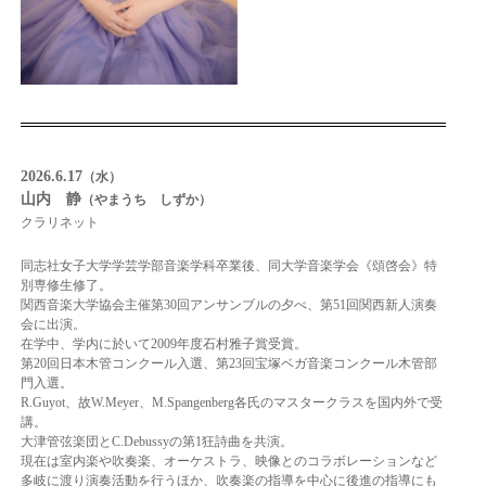
2026.6.17
（水）
山内 静
（やまうち しずか）
クラリネット
同志社女子大学学芸学部音楽学科卒業後、同大学音楽学会《頌啓会》特
別専修生修了。
関西音楽大学協会主催第30回アンサンブルの夕べ、第51回関西新人演奏
会に出演。
在学中、学内に於いて2009年度石村雅子賞受賞。
第20回日本木管コンクール入選、第23回宝塚ベガ音楽コンクール木管部
門入選。
R.Guyot、故W.Meyer、M.Spangenberg各氏のマスタークラスを国内外で受
講。
大津管弦楽団とC.Debussyの第1狂詩曲を共演。
現在は室内楽や吹奏楽、オーケストラ、映像とのコラボレーションなど
多岐に渡り演奏活動を行うほか、吹奏楽の指導を中心に後進の指導にも