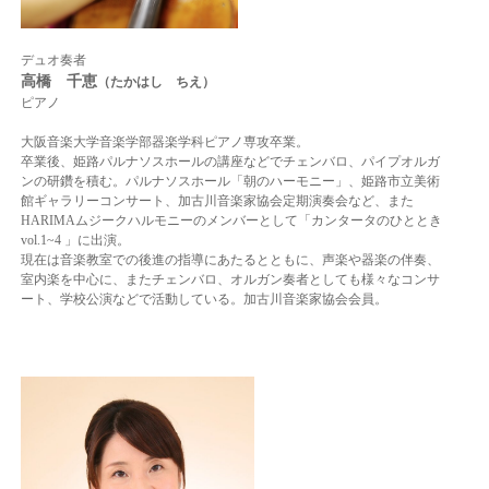
デュオ奏者
高橋 千恵
（たかはし
ちえ）
ピアノ
大阪音楽大学音楽学部器楽学科ピアノ専攻卒業。
卒業後、姫路パルナソスホールの講座などでチェンバロ、パイプオルガ
ンの研鑽を積む。
パルナソスホール「朝のハーモニー」、姫路市立美術
館ギャラリーコンサート、
加古川音楽家協会定期演奏会など、また
HARIMAムジークハルモニーのメンバーとして「カンタータのひととき
vol.1~4 」に出演。
現在は音楽教室での後進の指導にあたるとともに、声楽や器楽の伴奏、
室内楽を中心に、またチェンバロ、オルガン奏者としても様々なコンサ
ート、学校公演などで活動している。
加古川音楽家協会会員。