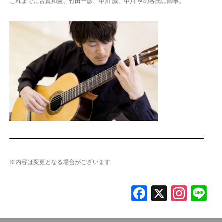
これまでに古賀和憲、竹田一彦、中川 誠、中川 亨の各氏に師事。
※内容は変更となる場合がございます
F
X
In
L
a
st