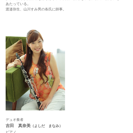
あたっている。
渡邉弥生、山川すみ男の各氏に師事。
デュオ奏者
吉田 真奈美
（よしだ まなみ）
ピアノ