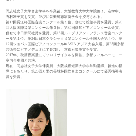
同志社女子大学音楽学科を卒業後、大阪教育大学大学院修了。在学中、
石村雅子賞を受賞、並びに音楽篤志家奨学金を授与される。
第17回長江杯国際音楽コンクール第１位、併せて総領事賞を受賞。第20
回大阪国際音楽コンクール第３位。第35回愛知ピアノコンクール金賞、
併せて中日新聞社賞を受賞。第15回ル・ブリアン・フランス音楽コンク
ール第１位。第24回日本クラシック音楽コンクール全国大会第４位。第
12回ショパン国際ピアノコンクールin ASIA アジア大会入選。第35回京都
芸術祭にピアノデュオにて参加し、京都府知事賞を受賞。
2017年、秋篠音楽堂にてソロリサイタルを開催。京都フィルハーモニー
室内合奏団と共演。
現在、同志社女子大学伴奏員、大阪成蹊短期大学非常勤講師。後進の指
導にもあたり、第23回万里の長城杯国際音楽コンクールにて優秀指導者
賞を受賞。