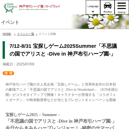
イベント
HOME
イベント一覧
イベント詳細
7/12-8/31 宝探しゲーム2025Summer「不思議
の国でアリスと -Dive in 神戸布引ハーブ園-」
掲載日：2025/07/09
神戸布引ハーブ園の大人気企画「宝
探しゲーム」と世界的名作の日本初
の劇場アニメ「不思議の国でアリスと -Dive in Wonderland-」（8/29全国公
開）がコラボタイアップで開催！キャラクターが登場する「コラボフォ
トガーデン」や映画観賞券などが当たるプレゼントキャンペーンも開催
宝探しゲーム2025 –
Summer –
「不思議の国でアリスと -Dive in 神戸布引ハーブ園-」
今日からきみもハーブレンジャー！ ‐秘密のサマーパ