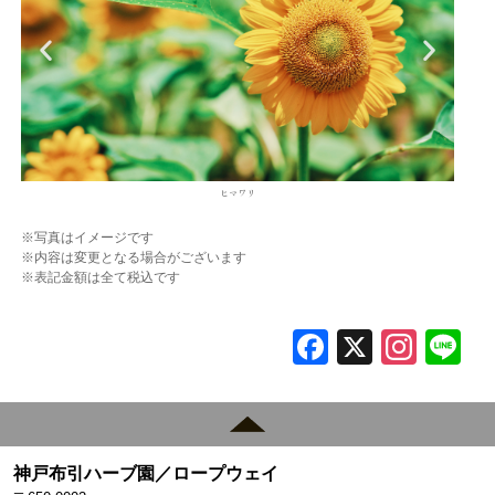
セ
ヒマワリ
※写真はイメージです
※内容は変更となる場合がございます
※表記金額は全て税込です
F
X
In
L
a
st
c
a
e
gr
神戸布引ハーブ園／ロープウェイ
b
a