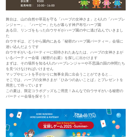
舞台は、山の自然や草花を守る「ハーブの女神さま」と4人の「ハーブレ
ンジャー」、「ハービー」たちが暮らす神戸布引ハーブ園
ある日、リンゴをもった白ウサギがハーブ園の中に逃げ込んでいきまし
た
白ウサギは、どうやら園内にある「秘密のハーブ園パーティー」会場に
迷い込んだようです
白ウサギがいるパーティーに招待されたあなたは、ハーブの女神さまが
いるパーティー会場（秘密のお庭）を探しに出かけます
まずは、その場所を知る4人のハーブレンジャーや不思議の国の仲間たち
を見つけなければいけません
マップやヒントを手がかりに無事全員に出会うことができると…
そこでは、ハーブの女神さまが「ひみつのあいことば」とプレゼントを
用意して待っています
この夏は、限定コラボグッズもご用意！みんなで白ウサギがいる秘密の
パーティー会場を探そう！