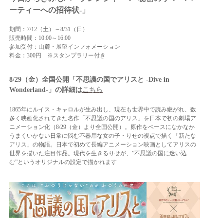
ーティーへの招待状‐」
期間：7/12
（土）～8/31（日）
販売時間：10:00～16:00
参加受付：山麓・展望インフォメーション
料金：300円 ※スタンプラリー付き
8/29（金）全国公開「不思議の国でアリスと -Dive in
Wonderland-」の詳細は
こちら
1865年にルイス・キャロルが生み出し、現在も世界中で読み継がれ、数
多く映画化されてきた名作「不思議の国のアリス」を日本で初の劇場ア
ニメーション化（8/29（金）より全国公開）。
原作をベースになかなか
うまくいかない日常に悩む不器用な女の子・りせの視点で描く「新たな
アリス」の物語。日本で初めて長編アニメーション映画としてアリスの
世界を描いた注目作品。
現代を生きるりせが、”不思議の国に迷い込
む”というオリジナルの設定で描かれます