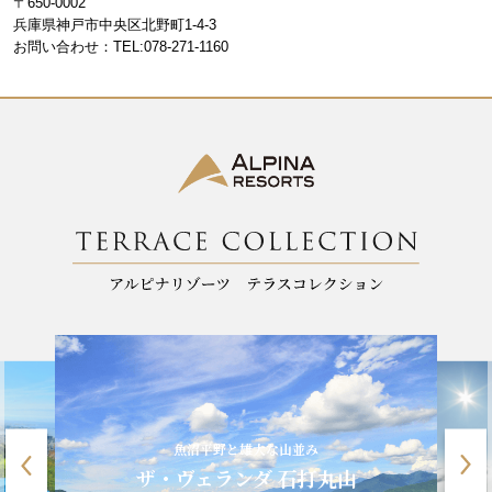
〒650-0002
o
m
兵庫県神戸市中央区北野町1-4-3
お問い合わせ：TEL:078-271-1160
o
k
魚沼平野と雄大な山並み
ザ・ヴェランダ 石打丸山