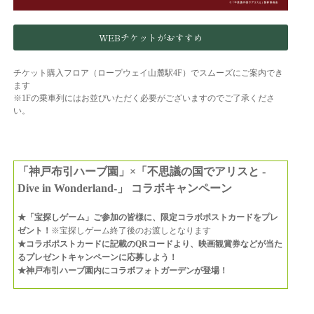
WEBチケットがおすすめ
チケット購入フロア（ロープウェイ山麓駅4F）でスムーズにご案内でき
ます
※1Fの乗車列にはお並びいただく必要がございますのでご了承くださ
い。
「神戸布引ハーブ園」×「不思議の国でアリスと -
Dive in Wonderland-」 コラボキャンペーン
★「宝探しゲーム」ご参加の皆様に、限定コラボポストカードをプレ
ゼント！
※宝探しゲーム終了後のお渡しとなります
★コラボポストカードに記載のQRコードより、映画観賞券などが当た
るプレゼントキャンペーンに応募しよう！
★神戸布引ハーブ園内にコラボフォトガーデンが登場！