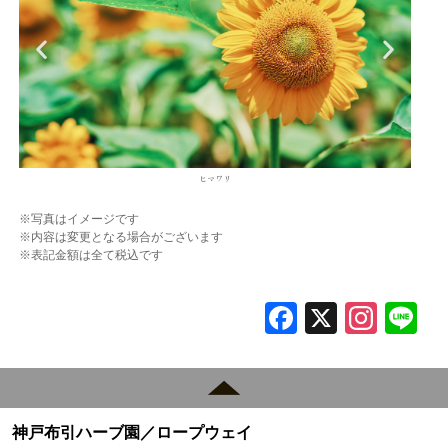
センニチコウ
※写真はイメージです
※内容は変更となる場合がございます
※表記金額は全て税込です
F
X
In
L
a
st
c
a
e
gr
神戸布引ハーブ園／ロープウェイ
b
a