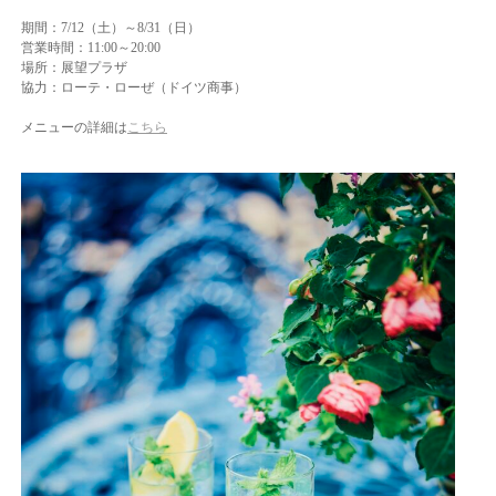
期間：7/12（土）～8/31（日）
営業時間：11:00～20:00
場所：展望プラザ
協力：ローテ・ローぜ（ドイツ商事）
メニューの詳細は
こちら