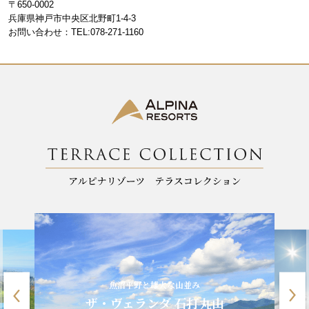
〒650-0002
o
m
兵庫県神戸市中央区北野町1-4-3
お問い合わせ：TEL:078-271-1160
o
k
魚沼平野と雄大な山並み
ザ・ヴェランダ 石打丸山