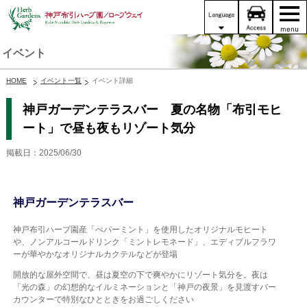
イベント
HOME
イベント一覧
イベント詳細
神戸ガーデンテラスバー 夏の名物「布引モヒ
ート」で昼も夜もリゾート気分
掲載日：2025/06/30
神戸ガーデンテラスバー
神戸布引ハーブ園産「ぺパーミント」を使用したオリジナルモヒート
や、ノンアルコールドリンク「ミントレモネード」、エディブルフラワ
ーが華やかなオリジナルカクテルなどが登場
開放的な屋外空間で、昼は夏空の下で爽やかにリゾート気分を。夜は
「光の森」の幻想的なイルミネーションと「神戸の夜景」を見渡すバー
カウンターで特別なひとときをお過ごしください