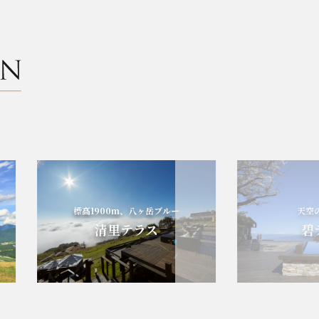
標高1900m、八ヶ岳ブルー
天空の
清里テラス
碧テ