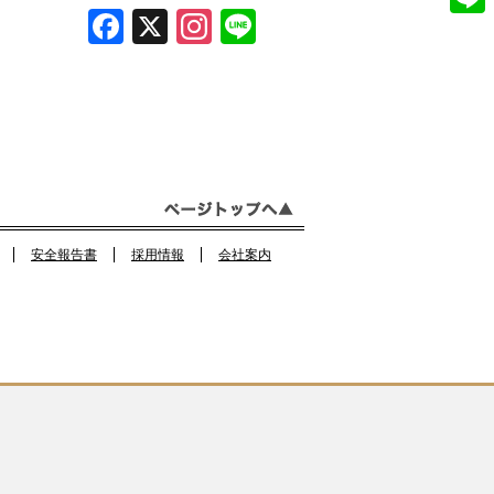
e
F
X
In
Li
n
L
b
a
st
n
s
i
o
c
a
e
t
n
o
e
gr
a
e
k
b
a
g
o
m
r
o
a
安全報告書
採用情報
会社案内
k
m