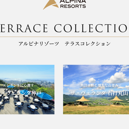
エレガントに心潤す
魚沼平野と雄大な山並み
・ヴェランダ神戸
ザ・ヴェランダ 石打丸山