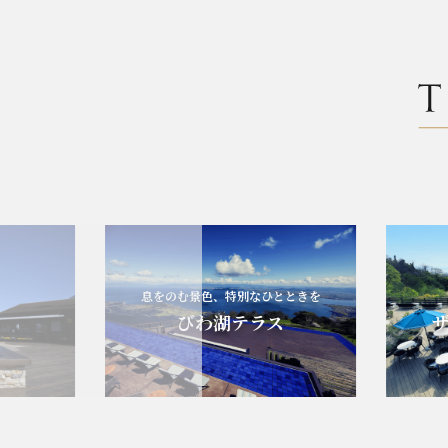
息をのむ景色、特別なひとときを
びわ湖テラス
ザ