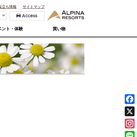
役立ち情報
サイトマップ
ベント・体験
買い物
F
a
X
c
I