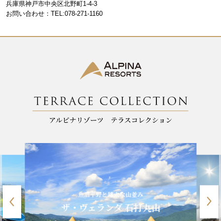
o
m
兵庫県神戸市中央区北野町1-4-3
お問い合わせ：TEL:078-271-1160
o
k
魚沼平野と雄大な山並み
ザ・ヴェランダ 石打丸山