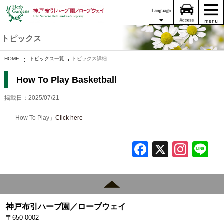
トピックス
HOME
トピックス一覧
トピックス詳細
How To Play Basketball
掲載日：2025/07/21
「How To Play」
Click here
F
X
In
L
a
st
c
a
e
gr
神戸布引ハーブ園／ロープウェイ
b
a
〒650-0002